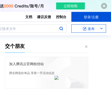
文档
建议反馈
控制台
登录/注册
案/技术大牛
发布
交个朋友
加入腾讯云官网粉丝站
蹲全网底价单品 享第一手活动信息