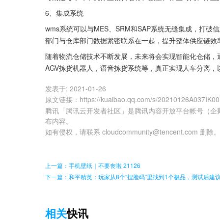
6、集成系统
wms系统可以与MES、SRM和SAP系统无缝集成，打
部门与仓库部门数据紧密联系在一起，提升整体供应链效
随着物流仓储技术不断发展，未来将会实现智能化仓储，通
AGV拣货机器人，语音拣货系统等，真正实现人车分离，
发表于:
2021-01-26
原文链接
：
https://kuaibao.qq.com/s/20210126A037IK0
腾讯「腾讯云开发者社区」是腾讯内容开放平台帐号（企
布内容。
如有侵权，请联系 cloudcommunity@tencent.com 删除
上一篇：手机壁纸｜不要丧啦 21126
下一篇：和平精英：玩家从8个“捏脸码”里找到1个极品，测试后建
相关
快讯