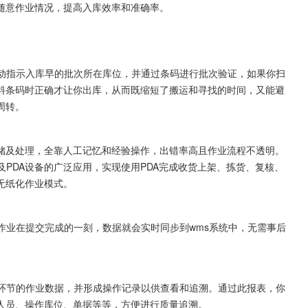
随意作业情况，提高入库效率和准确率。
自动指示入库早的批次所在库位，并通过条码进行批次验证，如果你扫
料条码时正确才让你出库，从而既缩短了搬运和寻找的时间，又能避
周转。
储及处理，全靠人工记忆和经验操作，出错率高且作业流程不透明。
及PDA设备的广泛应用，实现使用PDA完成收货上架、拣货、复核、
无纸化作业模式。
作业在提交完成的一刻，数据就会实时同步到wms系统中，无需事后
业环节的作业数据，并形成操作记录以供查看和追溯。通过此报表，你
人员、操作库位、单据等等，方便进行质量追溯。