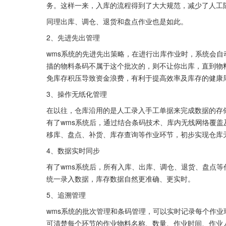
务。这样一来，入库的流程得到了大大规范，减少了人工
同理出库、调仓、退货和盘点作业也是如此。
2、先进先出管理
wms系统的先进先出策略，在进行出库作业时，系统会
描的物料条码不属于这个批次的，则不让你出库，直到物
免库存积压导致资金浪费，有利于提高效率及库存的健康
3、操作无纸化管理
在以往，仓库沿用的是人工录入手工单据来完成数据的存
有了wms系统后，通过结合条码技术、库内无线网络覆盖
移库、盘点、补货、库存查询等作业环节，初步实现仓库
4、数据实时同步
有了wms系统后，所有入库、出库、调仓、退货、盘点等
统一录入数据，库存数据自然更准确、更实时。
5、追溯管理
wms系统的批次管理和条码管理，可以实时记录每个作
可清楚每个环节的作业物料名称、数量、作业时间、作业