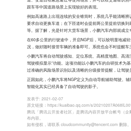
跟车等中国道路场景上实现较好的表现。
例如高速路上出现连续的安全锥筒时，系统几乎能清晰辨
要求自动更换车道；在下匝道时会提前两公里提前切换到
等。据了解，光是针对大货车场景，小鹏汽车内部就成立
在60多公里的行驶途中，开启NGP后，可以较明显地减
况，做好随时接管车辆的准备即可。系统也会不时提醒车
小鹏汽车将自动驾驶感知、定位系统、高精度地图、高清渲
驾驶模拟显示”功能。这项功能以小鹏汽车的自研技术为基
过准确的风险场景识别以及清晰的分级接管提醒，让驾驶
正因如此，小鹏汽车将NGP定义为自动导航辅助驾驶。
智能化其实已经具备了自动驾驶的影子。
发表于:
2021-02-07
原文链接
：
https://kuaibao.qq.com/s/20210207A068IL0
腾讯「腾讯云开发者社区」是腾讯内容开放平台帐号（企
布内容。
如有侵权，请联系 cloudcommunity@tencent.com 删除