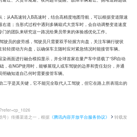
认；从A高速转入B高速时，结合高精度地图导航，可以根据变道限速
最右道；当形式过程中遇到多辆箱式大货车时，会自动调整变道速度
专门的团队来研究这一路况给乘员带来的体验感优化工作。
轻驾驶员的疲劳感，驾驶员只需要双手轻握方向盘，关注车辆行驶状
主轻轻摆动方向盘，以确保车主随时应对紧急情况时能接管车辆。
染画面进行融合模拟显示，并全球首家在量产车中搭载了“SR自动
础，在NGP使用时，能够展现人或车驾驶的边界和责任划分，并通
员明确知道自己何时需要接管车辆。
辅助二字是其关键，它不能完全取代人工驾驶，但它在路上所表现出的
0?refer=cp_1026
鹅号）传播渠道之一，根据
《腾讯内容开放平台服务协议》
转载发
。