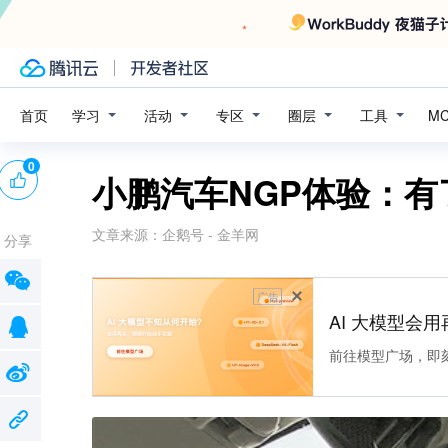
学习
活动
专区
圈层
工具
首页
M
0
小鹏汽车NGP体验：有
文章来源：
企鹅号 - 金羊网
分享
广告
AI 大模型会用
前往模型广场，即