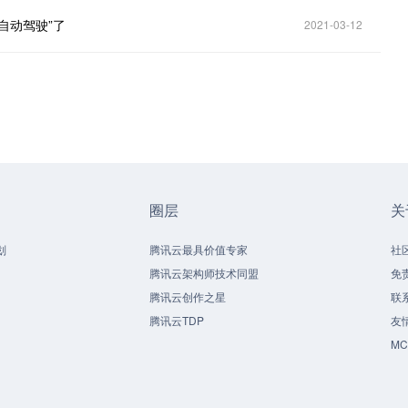
自动驾驶”了
2021-03-12
圈层
关
划
腾讯云最具价值专家
社
腾讯云架构师技术同盟
免
腾讯云创作之星
联
腾讯云TDP
友
M