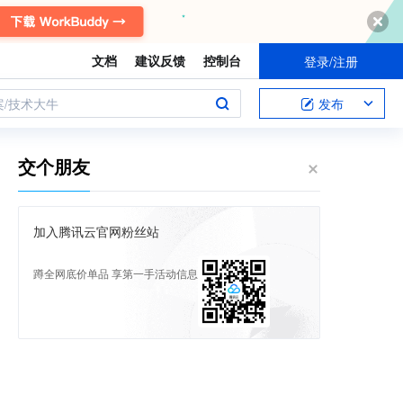
文档
建议反馈
控制台
登录/注册
案/技术大牛
发布
交个朋友
加入腾讯云官网粉丝站
蹲全网底价单品 享第一手活动信息