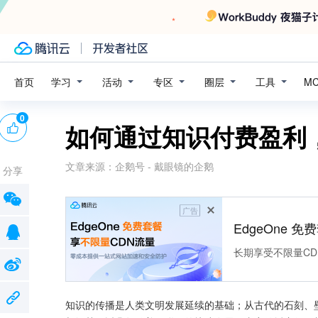
学习
活动
专区
圈层
工具
首页
M
0
如何通过知识付费盈利
文章来源：
企鹅号 - 戴眼镜的企鹅
分享
广告
EdgeOne 
长期享受不限量CD
知识的传播是人类文明发展延续的基础；从古代的石刻、