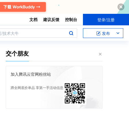
文档
建议反馈
控制台
登录/注册
案/技术大牛
发布
交个朋友
加入腾讯云官网粉丝站
蹲全网底价单品 享第一手活动信息