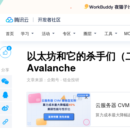
学习
活动
专区
圈层
工具
首页
M
0
以太坊和它的杀手们（二）：
Avalanche
分享
文章来源：
企鹅号 - 链金投研
广告
云服务器 CV
算力成本最大降幅超