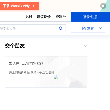
文档
建议反馈
控制台
登录/注册
案/技术大牛
发布
交个朋友
加入腾讯云官网粉丝站
蹲全网底价单品 享第一手活动信息