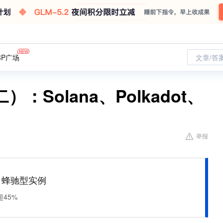
CP广场
文章/答
Solana、Polkadot、
举报
M 蜂驰型实例
45%