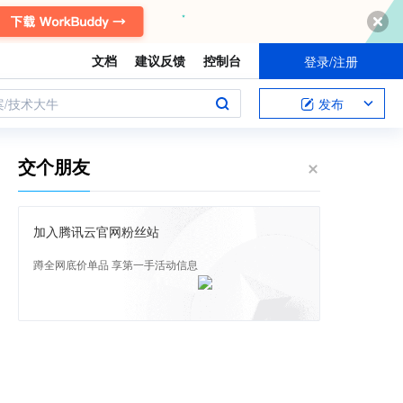
文档
建议反馈
控制台
登录/注册
案/技术大牛
发布
交个朋友
加入腾讯云官网粉丝站
蹲全网底价单品 享第一手活动信息