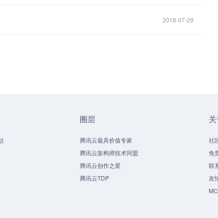
2018-07-29
圈层
关
划
腾讯云最具价值专家
社
腾讯云架构师技术同盟
免
腾讯云创作之星
联
腾讯云TDP
友
M