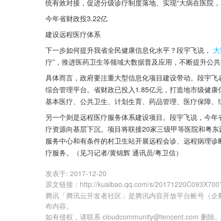
统有效对接，促进分级诊疗制度落地、实现“大病在医院，
今年省财政投3.22亿
建设远程医疗体系
下一步如何提升我省全民健康信息化水平？段宇飞说，
大
疗”，推进医药卫生等领域大数据普及应用，不断提升公
具体而言，政府要注重大型信息化项目建设带动。段宇飞
综合管理平台。省财政已投入1.85亿元，打造地市级健
基本医疗、公共卫生、计划生育、药品管理、医疗保障、
另一个则是远程医疗服务体系建设项目。段宇飞说，今年省
疗资源向基层下沉。项目将联接20家三级甲等医院和粤东
服务中心和有条件的村卫生站开展远程会诊、远程病理诊
疗服务。（见习记者/黄锦辉 通讯员/粤卫信）
发表于:
2017-12-20
原文链接
：
http://kuaibao.qq.com/s/20171220C093X700
腾讯「腾讯云开发者社区」是腾讯内容开放平台帐号（企
布内容。
如有侵权，请联系 cloudcommunity@tencent.com 删除