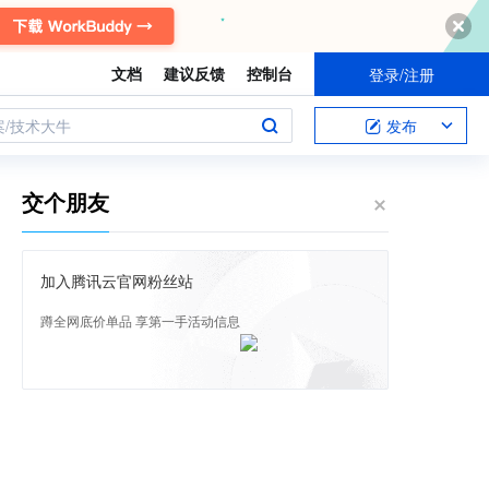
文档
建议反馈
控制台
登录/注册
案/技术大牛
发布
交个朋友
加入腾讯云官网粉丝站
蹲全网底价单品 享第一手活动信息