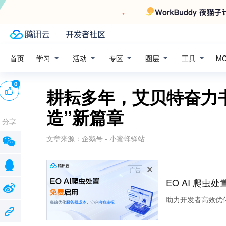
学习
活动
专区
圈层
工具
首页
M
0
耕耘多年，艾贝特奋力
造”新篇章
分享
文章来源：
企鹅号 - 小蜜蜂驿站
广告
EO AI 爬虫
助力开发者高效优