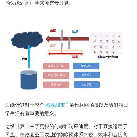
的边缘处的计算来补充云计算。
边缘计算对于整个
智慧城市
的物联网场景以及我们的日
常生活有着重要的意义。
边缘计算带来了更快的传输和响应速度。对于直接运用于
民生、市政甚至工农业的物联网体系来说，效率和速度意