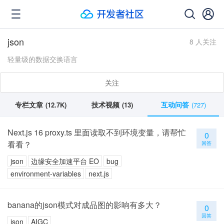
json
8 人关注
轻量级的数据交换语言
关注
专栏文章
技术视频
互动问答
(12.7K)
(13)
(727)
Next.js 16 proxy.ts 里面读取不到环境变量，请帮忙
0
看看？
回答
json
边缘安全加速平台 EO
bug
environment-variables
next.js
banana的json模式对成品图的影响有多大？
0
回答
json
AIGC