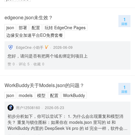
edgeone.json未生效？
1
回答
json
部署
配置
玩转 EdgeOne Pages
边缘安全加速平台EO免费套餐
EdgeOne 小助手
2026-06-09
您好，请问是否有把两个域名绑定到项目上
赞
0
评论
5
收藏
0
WorkBuddy关于Models.json的问题？
1
回答
json
models
模型
配置
WorkBuddy
用户12508160
2026-05-23
初步分析如下，你可以尝试下： 1. 为什么会出现重复和模型消
失？ 重复与锁住图标：如果你在 models.json 里写的 id 和
WorkBuddy 内置的 DeepSeek V4 pro 的 id 完全一样，软件会同
时尝试加载两个同名模型。其中一个因为被你的自定义配置占用