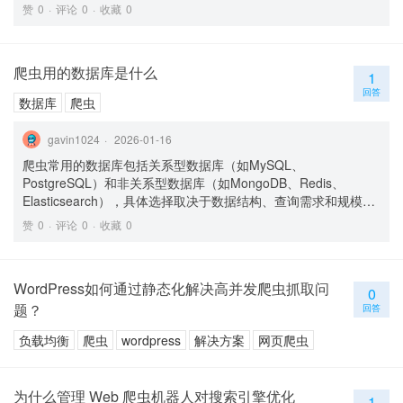
赞
0
评论
0
收藏
0
爬虫用的数据库是什么
1
回答
数据库
爬虫
gavin1024
2026-01-16
爬虫常用的数据库包括关系型数据库（如MySQL、
PostgreSQL）和非关系型数据库（如MongoDB、Redis、
Elasticsearch），具体选择取决于数据结构、查询需求和规模。
1. **关系型数据库（MySQL/PostgreSQL）** - **适用场景**：结
赞
0
评论
0
收藏
0
构化数据（如表格形式的商品信息、用户数据），需要复杂查询
或事务支持时。 - **例子**：爬取电商网站的商品列表（名称、价
格、库存），存入MySQL的表中，通过SQL查询特定类别的商
WordPress如何通过静态化解决高并发爬虫抓取问
品。 - **腾讯云相关产品**：[云数据库 MySQL]
0
题？
(https://cloud.tencent.com/product/cdb) 或 [云数据库
回答
PostgreSQL](https://cloud.tencent.com/product/postgres)，提
负载均衡
爬虫
wordpress
解决方案
网页爬虫
供高可用和自动备份。 2. **非关系型数据库（MongoDB）** - **
适用场景**：半结构化或灵活格式的数据（如爬取的网页JSON数
据、动态字段），无需固定表结构。 - **例子**：爬取社交媒体动
为什么管理 Web 爬虫机器人对搜索引擎优化
态（包含文本、图片链接等不定字段），直接以文档形式存入
1