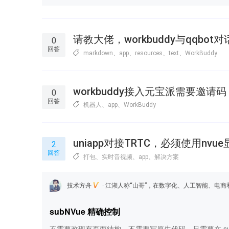
请教大佬，workbuddy与qqb
0
回答
markdown
、
app
、
resources
、
text
、
WorkBuddy
workbuddy接入元宝派需要邀请码
0
回答
机器人
、
app
、
WorkBuddy
uniapp对接TRTC，必须使用nv
2
回答
打包
、
实时音视频
、
app
、
解决方案
技术方舟
江湖人称“山哥”，在数字化、人工智能、电商和金融等领域积累了丰富的平台架
subNVue 精确控制
不需要改现有页面结构，不需要写原生代码，只需要在 sub