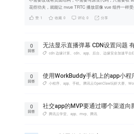
花些功夫，就能让 nvue TRTC 播放层像 vue 组件一样
赞
1
收藏
0
评论
0
分享
无法显示直播弹幕 CDN设置问题 
0
回答
cdn 边缘计算
、
cdn
、
app
、
后台
、
边缘安全加速平台E
使用WorkBuddy手机上的app
0
回答
小程序
、
app
、
手机
、
腾讯云OpenClaw玩虾大赛
、
Wo
社交app的MVP要通过哪个渠道
0
回答
腾讯云学堂
、
app
、
mvp
、
腾讯