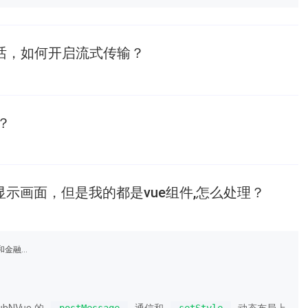
ot对话，如何开启流式传输？
？
ue显示画面，但是我的都是vue组件,怎么处理？
构设计经验
NVue 的
通信和
动态布局上