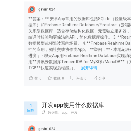
gavin1024
**答案：** 安卓App常用的数据库包括SQLite（轻量级
据库）和Firebase Realtime Database/Firesto
关系型数据库，适合存储结构化数据，无需独立服务器，适合离线场
编译时校验和更简洁的API，简化数据库操作。 3. **Re
数据模型或频繁读写的场景。 4. **Firebase Realtime
性的应用，如社交或协作类App。 **举例：** - 本地记账Ap
进度； - 聊天App用Firebase Realtime Data
用**腾讯云数据库TencentDB for MySQL/MariaDB**
TCB**快速实现后端能力。...
展开详请
赞
0
收藏
0
评论
0
分享
开发app使用什么数据库
1
回答
数据库
、
app
、
开发
gavin1024