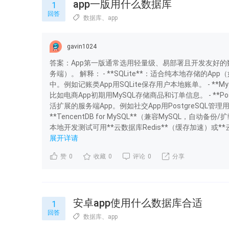
app一版用什么数据库
1
回答
数据库
、
app
gavin1024
答案：App第一版通常选用轻量级、易部署且开发友好的数据库
务端）。 解释： - **SQLite**：适合纯本地存储
中。例如记账类App用SQLite保存用户本地账单。 - *
比如电商App初期用MySQL存储商品和订单信息。 - **P
活扩展的服务端App。例如社交App用PostgreSQL管
**TencentDB for MySQL**（兼容MySQL，自动备份/扩
本地开发测试可用**云数据库Redis**（缓存加速）或**云开
展开详请
赞
0
收藏
0
评论
0
分享
安卓app使用什么数据库合适
1
回答
数据库
、
app