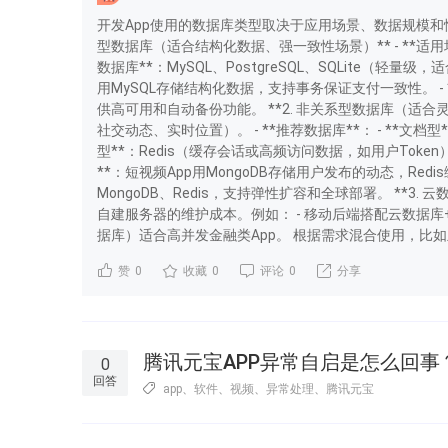
开发App使用的数据库类型取决于应用场景、数据规模和性
型数据库（适合结构化数据、强一致性场景）** - **适
数据库**：MySQL、PostgreSQL、SQLite（轻量
用MySQL存储结构化数据，支持事务保证支付一致性。 - *
供高可用和自动备份功能。 **2. 非关系型数据库（适合灵
社交动态、实时位置）。 - **推荐数据库**： - **文档型
型**：Redis（缓存会话或高频访问数据，如用户Token）。 
**：短视频App用MongoDB存储用户发布的动态，Red
MongoDB、Redis，支持弹性扩容和全球部署。 **3
自建服务器的维护成本。例如： - 移动后端搭配云数据库+云函
据库）适合高并发金融类App。 根据需求混合使用，比如主库
赞
0
收藏
0
评论
0
分享
腾讯元宝APP异常自启是怎么回事
0
回答
app
、
软件
、
视频
、
异常处理
、
腾讯元宝