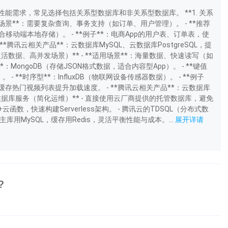
能需求，常见选择包括关系型数据库和非关系型数据库。 **1. 关系
用场景**：需要复杂查询、事务支持（如订单、用户管理）。 - **推荐
级，适合移动端本地存储）。 - **例子**：电商App的用户表、订单表，使
*腾讯云相关产品**：云数据库MySQL、云数据库PostgreSQL，提
活数据、高并发场景）** - **适用场景**：海量数据、快速读写（如
**：MongoDB（存储JSON格式数据，适合内容型App）。 - **键值
- **时序型**：InfluxDB（物联网设备传感器数据）。 - **例子
is缓存热门视频列表提升加载速度。 - **腾讯云相关产品**：云数据库
. 云数据库服务（简化运维）** - 直接使用云厂商提供的托管数据库，避免
数，快速构建Serverless架构。 - 腾讯云的TDSQL（分布式数
用MySQL，缓存用Redis，灵活平衡性能与成本。...
展开详请
？