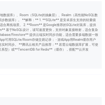
本地数据库）、Room（SQLite的抽象层）、Realm（高性能NoSQL数
re（云端同步数据库）。 **解释：** 1. **SQLite** 是安卓原生支持的轻量级
景。 2. **Room** 是Google推荐的SQLite封装库，提供
alm** 基于NoSQL设计，读写速度更快，支持对象直接映射，适合复杂
 Database/Firestore** 提供云端实时同步功能，适合需要多端数据一致
p可用SQLite/Room存储交易记录； - 游戏App用Realm缓存用户
base实现消息实时同步。 **腾讯云相关产品推荐：** 若需云端数据库扩展，可使
（关系型）或**TencentDB for Redis**（缓存），搭配**云开发