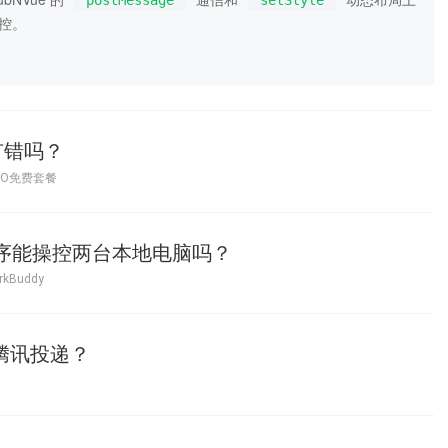
postMessage
setStyle
受控。
有错吗？
O免费套餐
小程序能操控两台本地电脑吗？
rkBuddy
向腾讯投递？