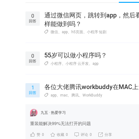
通过微信网页，跳转到app，然
0
回答
样能做到吗？
微信
、
app
、
h5页面
、
小程序·短剧
55岁可以做小程序吗？
0
回答
小程序
、
小程序·云开发
、
app
各位大佬腾讯workbuddy在MA
1
回答
app
、
mac
、
腾讯
、
WorkBuddy
九五
热爱学习
重装能解决99%无法打开的问题
赞
0
收藏
0
评论
0
分享