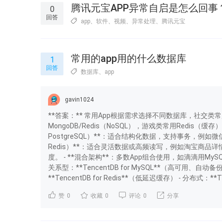
腾讯元宝APP异常自启是怎么回事
0
回答
app
、
软件
、
视频
、
异常处理
、
腾讯元宝
常用的app用的什么数据库
1
回答
数据库
、
app
gavin1024
**答案：** 常用App根据需求选择不同数据库，社交类常用
MongoDB/Redis（NoSQL），游戏类常用Redis（缓存
PostgreSQL）**：适合结构化数据，支持事务，例如微信
Redis）**：适合灵活数据或高频读写，例如淘宝商品详情
度。 - **混合架构**：多数App组合使用，如滴滴用MyS
关系型：**TencentDB for MySQL**（高可用、自动备份）
**TencentDB for Redis**（低延迟缓存） - 分布式：
赞
0
收藏
0
评论
0
分享