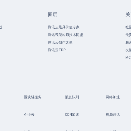
圈层
关
划
腾讯云最具价值专家
社
腾讯云架构师技术同盟
免
腾讯云创作之星
联
腾讯云TDP
友
M
区块链服务
消息队列
网络加速
企业云
CDN加速
视频通话