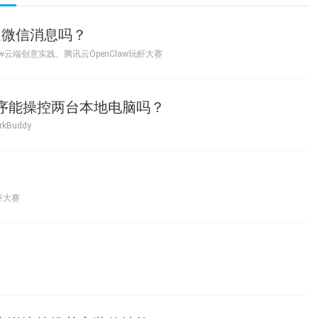
发送微信消息吗？
law云端创意实践
、
腾讯云OpenClaw玩虾大赛
小程序能操控两台本地电脑吗？
rkBuddy
玩虾大赛