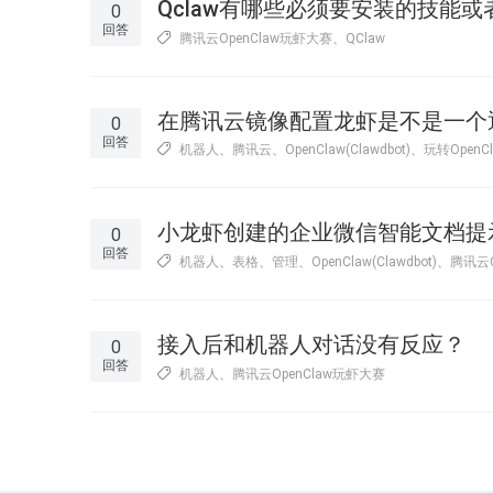
Qclaw有哪些必须要安装的技能
0
回答
腾讯云OpenClaw玩虾大赛
、
QClaw
在腾讯云镜像配置龙虾是不是一个
0
回答
机器人
、
腾讯云
、
OpenClaw(Clawdbot)
、
玩转Open
小龙虾创建的企业微信智能文档提
0
回答
机器人
、
表格
、
管理
、
OpenClaw(Clawdbot)
、
腾讯云O
接入后和机器人对话没有反应？
0
回答
机器人
、
腾讯云OpenClaw玩虾大赛