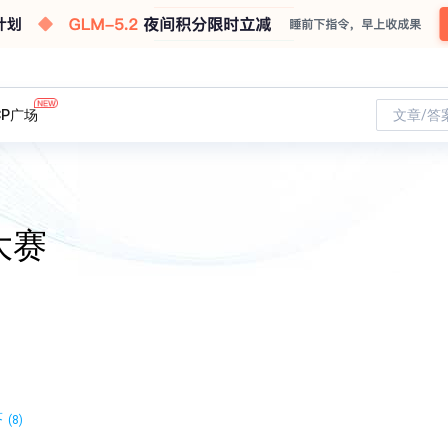
CP广场
文章/答
大赛
答
(8)