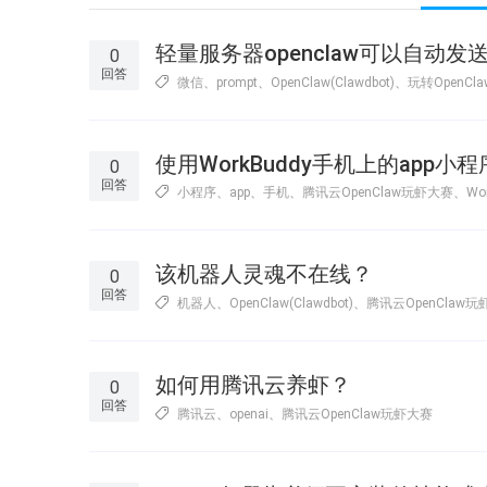
轻量服务器openclaw可以自动
0
回答
微信
、
prompt
、
OpenClaw(Clawdbot)
、
玩转OpenC
使用WorkBuddy手机上的app
0
回答
小程序
、
app
、
手机
、
腾讯云OpenClaw玩虾大赛
、
Wo
该机器人灵魂不在线？
0
回答
机器人
、
OpenClaw(Clawdbot)
、
腾讯云OpenClaw
如何用腾讯云养虾？
0
回答
腾讯云
、
openai
、
腾讯云OpenClaw玩虾大赛