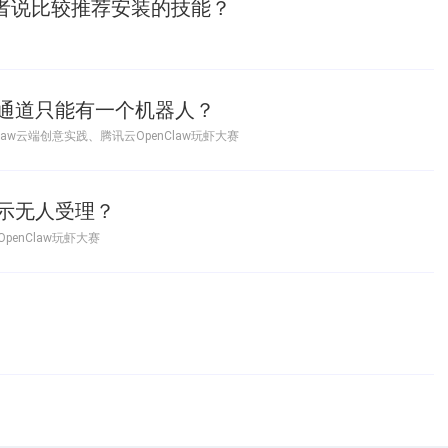
或者说比较推荐安装的技能？
通道只能有一个机器人？
Claw云端创意实践
、
腾讯云OpenClaw玩虾大赛
示无人受理？
penClaw玩虾大赛