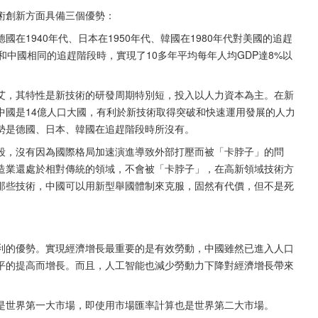
術創新方面具備三個優勢：
在1940年代、日本在1950年代、韓國在1980年代對美國的追趕
和中國相同的追趕階段時，實現了10多年平均每年人均GDP達8%以
艾，其特性是新技術的研發周期特別短，投入以人力資本為主。在新
中國是14億人口大國，有利於新技術取得突破和快速運用發展的人力
勢是德國、日本、韓國在追趕階段時所沒有。
段，沒有因為國際格局加速演進導致外部打壓而被「卡脖子」的問
製造業還處於相對傳統的領域，不會被「卡脖子」，在高新領域技術方
那些技術，中國可以用新型舉國體制來克服，固然有代價，但不是死
利的優勢。實現經濟增長最重要的是有效勞動，中國雖然已進入人口
平的提高而增長。而且，人工智能也減少勞動力下降對經濟增長帶來
是世界第一大市場，即使用市場匯率計算也是世界第二大市場。