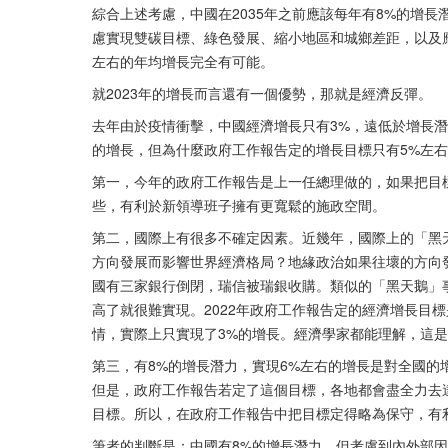
綜合上述考慮，中國在2035年之前應該每年有8%的增
慮實現雙碳目標、綠色發展、縮小地區和城鄉差距，以及應
左右的年均增長完全有可能。
就2023年的增長而言還有一個優勢，那就是經濟反彈。
去年由於疫情衝擊，中國經濟增長只有3%，遠低於增長
的增長，但為什麼政府工作報告定的增長目標只有5%左
第一，今年的政府工作報告是上一任總理做的，如果把目
些，有利於新領導班子擁有更寬鬆的施政空間。
第二，國際上有很多不確定因素。近幾年，國際上的「黑
方向發展而影響世界經濟格局？地緣政治如果往壞的方向
國有三家銀行倒閉，瑞信被瑞銀收購。類似的「黑天鵝」
高了就很難實現。2022年政府工作報告定的經濟增長目標
情，實際上只實現了3%的增長。經濟學家都能理解，這
第三，有8%的增長潛力，實現6%左右的增長是對全國
但是，政府工作報告若定了這個目標，各地都會盡全力去
目標。所以，在政府工作報告中把目標定得略為保守，有
筆者的判斷是：中國有8%的增長潛力，但考慮到內外部