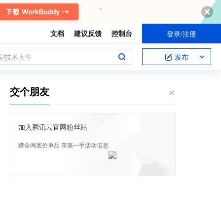
文档
建议反馈
控制台
登录/注册
案/技术大牛
发布
交个朋友
加入腾讯云官网粉丝站
蹲全网底价单品 享第一手活动信息