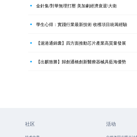
金針集/對華無理打壓 美加劇經濟衰退\大衛
學生心得：實踐行業最新技術 收穫項目統籌經驗
【滬港通錦囊】四方面推動芯片產業高質量發展
【出麒致勝】歸創通橋創新醫療器械具藍海優勢
社区
活动
技术文章
自媒体同步曝光计