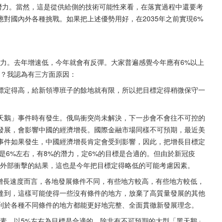
長潛力。當然，這是從供給側的技術可能性來看，在落實過程中還要考
對國內外各種挑戰。如果把上述優勢用好，在2035年之前實現6%
潛力。去年增速低，今年就會有反彈。大家普遍感覺今年應有6%以上
右？我認為有三方面原因：
標定得高，給新領導班子的餘地就有限，所以把目標定得稍微保守一
天鵝」事件時有發生。俄烏衝突尚未解決，下一步會不會往不可控的
發展，會影響中國的經濟增長。國際金融市場同樣不可預期，最近美
事件如果發生，中國經濟增長肯定會受到影響，因此，把增長目標定
是6%左右，有8%的潛力，定6%的目標是合適的。但由於新冠疫
是外部衝擊的結果，這也是今年把目標定得略低的可能考慮因素。
的增長速度而言，各地發展條件不同，有些地方較高，有些地方較低，
達到，這樣可能使得一些沒有條件的地方，放棄了高質量發展的其他
利於各種不同條件的地方都能更好地完整、全面貫徹新發展理念。
因素，以5%左右為目標是合適的。除非有不可預期的大型「黑天鵝」