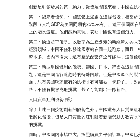
創新是引領發展的第一動力，從發展階段來看，中國在技
第一：後來者優勢。中國總體上還處在追趕階段，相當於德國
階段（人均GDP為美國同期的25%左右）。這三個國家在
上的增長速度。他們能夠實現，表明中國也有這個潛力。
第二：換道超車優勢。以數字為生產要素的新經濟方興未
經濟領域，中國不僅和發達國家站在同一起跑線，而且，
資本多、國內市場大，還有產業配套齊全等條件，這個優
第三：新型舉國體制的優勢。德國、日本、韓國在追趕階
題，這是中國進行追趕時的特殊困難。但是中國85%的
面，只有美國獨家擁有的技術才有可能被「卡脖子」，對
路，不僅有機會克服挑戰，甚至可能創出一條新路。
人口質量紅利優勢明顯
除了上述三個技術創新的優勢之外，中國還有人口質量紅
老齡化階段，但是人口質量的紅利隨着新增勞動力教育水
的挑戰。
同時，中國國內市場巨大。按照購買力平價計算，中國已