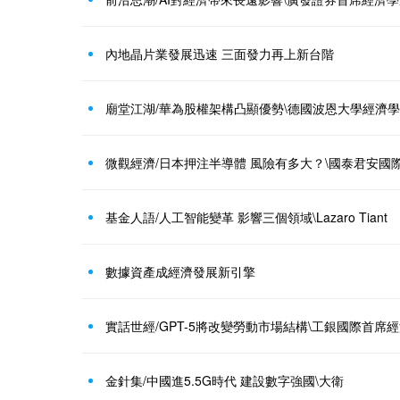
內地晶片業發展迅速 三面發力再上新台階
廟堂江湖/華為股權架構凸顯優勢\德國波恩大學經濟學
微觀經濟/日本押注半導體 風險有多大？\國泰君安國
基金人語/人工智能變革 影響三個領域\Lazaro Tiant
數據資產成經濟發展新引擎
實話世經/GPT-5將改變勞動市場結構\工銀國際首席
金針集/中國進5.5G時代 建設數字強國\大衛