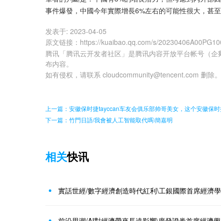
事件爆發，中國今年實際增長6%左右的可能性很大，甚至
发表于:
2023-04-05
原文链接
：
https://kuaibao.qq.com/s/20230406A00PG10
腾讯「腾讯云开发者社区」是腾讯内容开放平台帐号（企
布内容。
如有侵权，请联系 cloudcommunity@tencent.com 删除
上一篇：安徽保时捷tayccan车友会俱乐部帅哥美女，这个安徽保时捷
下一篇：竹門日語/我會被人工智能取代嗎\簡嘉明
相关
快讯
實話世經/數字經濟創造時代紅利\工銀國際首席經濟學
前沿思潮/AI對經濟帶來長遠影響\廣發證券首席經濟