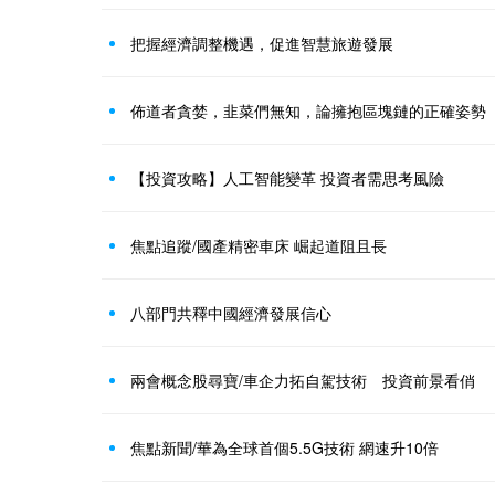
把握經濟調整機遇，促進智慧旅遊發展
佈道者貪婪，韭菜們無知，論擁抱區塊鏈的正確姿勢
【投資攻略】人工智能變革 投資者需思考風險
焦點追蹤/國產精密車床 崛起道阻且長
八部門共釋中國經濟發展信心
兩會概念股尋寶/車企力拓自駕技術 投資前景看俏
焦點新聞/華為全球首個5.5G技術 網速升10倍