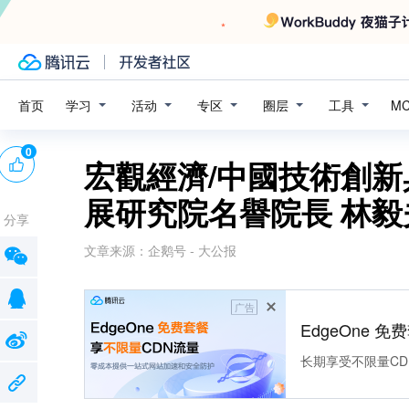
学习
活动
专区
圈层
工具
首页
M
0
宏觀經濟/中國技術創新
展研究院名譽院長 林毅
分享
文章来源：
企鹅号 - 大公报
广告
EdgeOne 
长期享受不限量CD