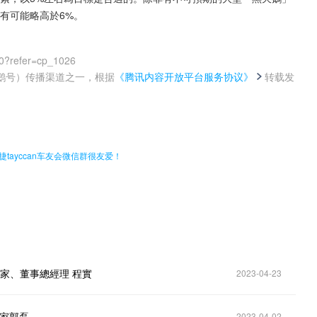
有可能略高於6%。
0?refer=cp_1026
鹅号）传播渠道之一，根据
《腾讯内容开放平台服务协议》
转载发
。
tayccan车友会微信群很友爱！
家、董事總經理 程實
2023-04-23
學家郭磊
2023-04-02