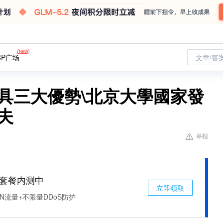
CP广场
文章/答
具三大優勢\北京大學國家發
夫
举报
免费套餐内测中
立即领取
N流量+不限量DDoS防护