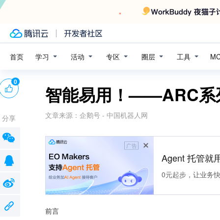
学习
活动
专区
圈层
工具
首页
M
0
智能易用！——ARC
文章来源：
企鹅号 - 中国机器人网
分享
广告
Agent 托管就用
0元起步，让业务快速拥
前言