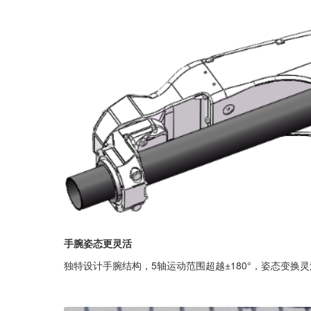
手腕姿态更灵活
独特设计手腕结构，5轴运动范围超越±180°，姿态变