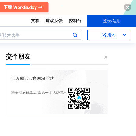
文档
建议反馈
控制台
登录/注册
案/技术大牛
发布
交个朋友
加入腾讯云官网粉丝站
蹲全网底价单品 享第一手活动信息