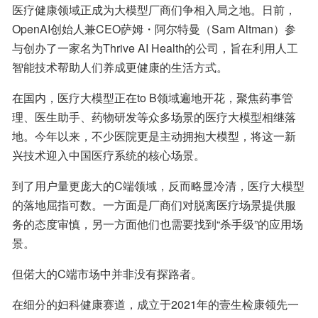
医疗健康领域正成为大模型厂商们争相入局之地。日前，
OpenAI创始人兼CEO萨姆・阿尔特曼（Sam Altman）参
与创办了一家名为Thrive AI Health的公司，旨在利用人工
智能技术帮助人们养成更健康的生活方式。
在国内，医疗大模型正在to B领域遍地开花，聚焦药事管
理、医生助手、药物研发等众多场景的医疗大模型相继落
地。今年以来，不少医院更是主动拥抱大模型，将这一新
兴技术迎入中国医疗系统的核心场景。
到了用户量更庞大的C端领域，反而略显冷清，医疗大模型
的落地屈指可数。一方面是厂商们对脱离医疗场景提供服
务的态度审慎，另一方面他们也需要找到“杀手级”的应用场
景。
但偌大的C端市场中并非没有探路者。
在细分的妇科健康赛道，成立于2021年的壹生检康领先一