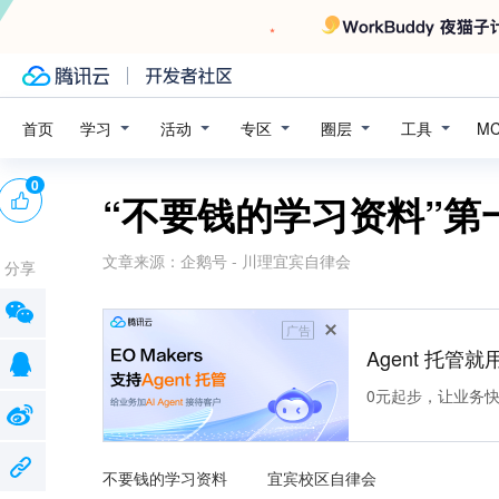
学习
活动
专区
圈层
工具
首页
M
0
“不要钱的学习资料”第
文章来源：
企鹅号 - 川理宜宾自律会
分享
广告
Agent 托管就用
0元起步，让业务快速拥
不要钱的学习资料         宜宾校区自律会