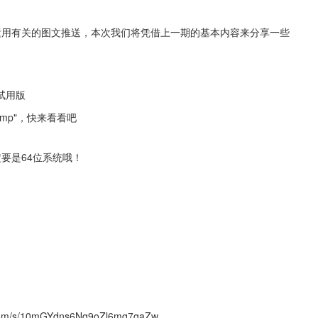
的运用有关的图文推送，本次我们将凭借上一期的基本内容来分享一些
索试用版
_ChnSimp"，快来看看吧
一定要是64位系统哦！
m/s/10mGYdns6Nq9oZl6mq7gaZw