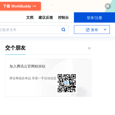
文档
建议反馈
控制台
登录/注册
案/技术大牛
发布
交个朋友
加入腾讯云官网粉丝站
蹲全网底价单品 享第一手活动信息