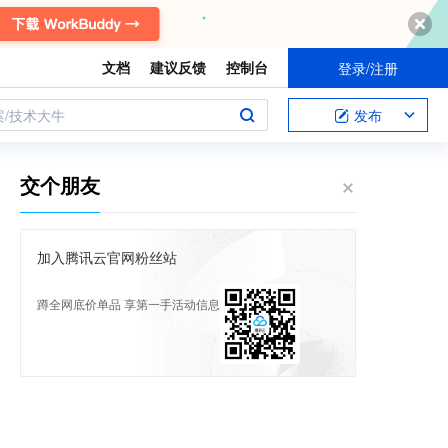
文档
建议反馈
控制台
登录/注册
案/技术大牛
发布
交个朋友
加入腾讯云官网粉丝站
蹲全网底价单品 享第一手活动信息