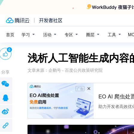
学习
活动
专区
圈层
工具
首页
M
0
浅析人工智能生成内容
文章来源：
企鹅号 - 百度公共政策研究院
分享
广告
EO AI 爬虫
助力开发者高效优