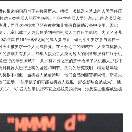
而它带来的问题也正在接踵而来。根据一项机器人造成的人类同伴压
模仿人类机器人的压力伤害。”《科学机器人学》杂志上的这项研究
先进，而且这种技术已经在教室和儿童保育辅助设备中使用。因此，
现，儿童比成年人更容易受到来自机器人同伴压力影响。为了区分儿
0名年龄在18至69岁之间的成人参与者。研究小组要求参与者在三
对照组被要求一个人完成任务。在三分之二的测试中，人类或机器人
人的影响力有多大。成年人接受了人类同龄人的回答却没有屈服于机
儿童进行的单独测试中，几乎有四分之三的孩子给出了从机器人那抄下
要对机器人进行正确的监控和调节。先前的研究表明，特别是年轻
人类很不相似，当机器人被虐待时，他们会感到痛苦和同情。斯蒂夫
们互动。“如果孩子们可能被机器人说服，那么影响会被放大”。她
关心”。“机器人如果执行不安全或残忍的行为，涉及某些重要或道德