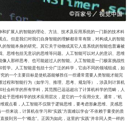
延伸和扩展人的智能的理论、方法、技术及应用系统的一门新的技术科
观点。但是我们对我们自身智能的理解都非常有限，对构成人的智能
人的智能本身的研究。其它关于动物或其它人造系统的智能也普遍被
我、思维包括无意识的思维等问题。人工智能可以对人的意识、思维
能像人那样思考、也可能超过人的智能。人工智能是一门极富挑战性
和哲学。人工智能是包括十分广泛的科学，它由不同的领域组成，如
研究的一个主要目标是使机器能够胜任一些通常需要人类智能才能完
维过程和智能行为（如学习、推理、思考、规划等），涉及到计算机
和社会科学的所有学科，其范围已远远超出了计算机科学的范畴，人
是处于思维科学的技术应用层次，是它的一个应用分支。通常，“机
。从思维观点看，人工智能不仅限于逻辑思维，要考虑形象思维、灵感思
格一些来说，计算机在学习和“实践”方面难以学会“不依赖于量变的质
念”直接到另一个“概念”。正因为如此，这里的“实践”并非同人类一样的