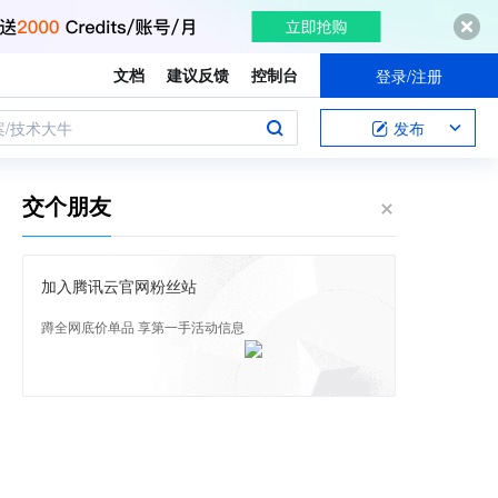
文档
建议反馈
控制台
登录/注册
案/技术大牛
发布
交个朋友
加入腾讯云官网粉丝站
蹲全网底价单品 享第一手活动信息