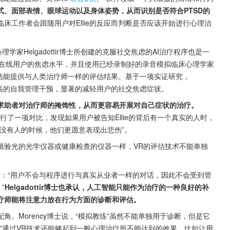
、面部表情、眼球运动以及身体姿势，从而识别是否符合PTSD的
床工作者会跟随用户对Ellie的反应而判断是否应该开始进行心理治
家Helgadottir博士所创建的克服社交焦虑的AI治疗程序也是一
在线用户的焦虑水平，并且使用已经录制好的录音模拟临床心理学家
过程序评估能提供与人类治疗师一样的评估结果。基于一项实证研究，
实现较高的自我管理干预，显著的减轻用户的社交焦虑症状。
除求助者对治疗师的掩饰性，从而更容易开展对自己症状的治疗。
y博士进行了一项对比，发现如果用户被告知Ellie的背后有一个真实的人时，
没有人的时候，他们更愿意表现出悲伤”。
镜验光的光学仪器或健康检查的仪器一样，VR的评估技术不能单独
延伸：“用户不会与程序进行与真实从业者一样的对话，因此不会受到管
”
Helgadottir博士也承认，人工智能只能作为治疗的一种良好的补
疗师能将注意力放在行为方面的诊断和评估。
。Morency博士说，“模拟教练”虽然不能单独用于诊断，但是它
”通过VR技术还能够起到一般心理治疗所不能达到的效果，比如让用