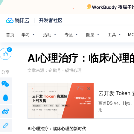
学习
活动
专区
圈层
工具
首页
M
0
AI心理治疗：临床心理
文章来源：
企鹅号 - 硕博心理
分享
广告
云开发 Toke
覆盖DS V4、Hy3、
用
AI心理治疗：临床心理的新时代