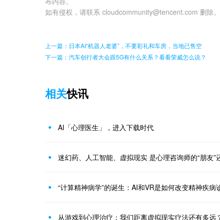
布内容。
如有侵权，请联系 cloudcommunity@tencent.com 删除
上一篇：日本AI“机器人老婆”，不要彩礼和车房，当地已售空
下一篇：汽车创行者大会跟5G有什么关系？看看荣威怎么说？
相关
快讯
AI「心理医生」，进入下载时代
迷幻药、人工智能、虚拟现实 是心理咨询师的“朋友”还
“计算精神病学”的诞生：AI和VR是如何改变精神疾病
从游戏到心理治疗：我们距离虚拟现实疗法还有多远