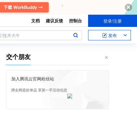
文档
建议反馈
控制台
登录/注册
案/技术大牛
发布
交个朋友
加入腾讯云官网粉丝站
蹲全网底价单品 享第一手活动信息