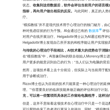
状态。
收集到这些数据后，软件会评估当前用户的语言模式
指标，再向用户做出相应的反应。
与此同时，真正的人类临
疗。
“模拟教练”并不是现代技术用于心理治疗的独门秘方，由心理学
种对焦虑症状的行为干预。AI会通过已有的
数据库
评估
对用户在线开展治疗。Helgadottir博士认为AI通
Helgadottir博士发现自己所开发的AI程序能让用户
与传统的心理治疗手段相比，AI技术最大的优势在于消
在“模拟教练”中，AI形象Ellie的联合创始人Morenc
用户更多的能意识到自己的行为：“当人们认为电脑的背后
然而，这项技术看上去十分前沿，但实际上与当前用于配
用于诊断或治疗。
Rizzo博士也认为目前的技术只能算是一种心理治疗的
理。”“你需要良好的临床技能来做正确的评估和治疗计划。
充，可以将一些繁琐而具体的工作留给电脑程序，这样治
但是，这并不意味着这项技术在心理治疗中只是一个花边配角
可以帮助临床工作者进行更深入的评估。同时，“模拟教练