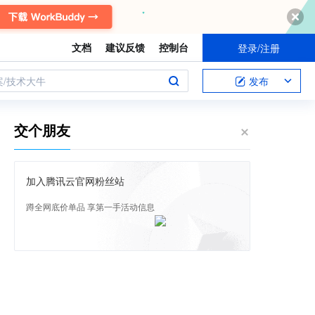
文档
建议反馈
控制台
登录/注册
案/技术大牛
发布
交个朋友
加入腾讯云官网粉丝站
蹲全网底价单品 享第一手活动信息