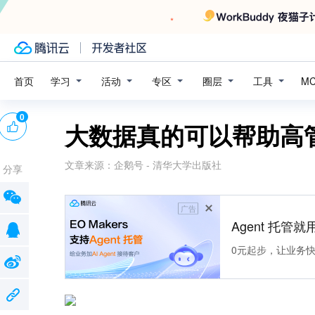
学习
活动
专区
圈层
工具
首页
M
0
大数据真的可以帮助高
文章来源：
企鹅号 - 清华大学出版社
分享
广告
Agent 托管就用
0元起步，让业务快速拥