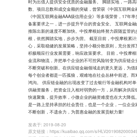
时为出借人提供安全优质的金融服务。 脚踏实地，一路高
数、项目总数和成交金额的突破，曾荣获《中国互联网金
《中国互联网金融AAA级信用企业》等多项荣誉，17年
备案要求之一，进一步提升平台的资金安全。 互联网金
推陈出新的速度不断加快。中投摩根始终努力跟随监管的
根，依然脚踏实地，步步为营。 截至目前，中投摩根累计
心，采取稳健的发展策略，坚持小额分散原则，充分发挥
积极顺应行业发展需要，响应政策要求。 目前，中投摩
金流和物流，并把单个企业的不可控风险转变为供应链企
不断突破和创新。在供应链金融领域走的更久更远，为借款
每个创业者都是一匹孤狼，艰难地在社会丛林中前进。而
鸿沟。 供应链金融的出现改变了过去银行等金融机构对单
供融资服务，把资金注入相对弱势的一方，从而解决供应
快速聚集，提升效率，小微企业的融资难度也在大大降低
是一路上坚持承担的社会责任，也是一个企业，一位企业
不断创新，不遗余力，为普惠金融的发展贡献力量!
发表于:
2019-08-20
原文链接
：
https://kuaibao.qq.com/s/HLV201908200034