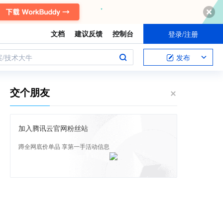
文档
建议反馈
控制台
登录/注册
案/技术大牛
发布
交个朋友
加入腾讯云官网粉丝站
蹲全网底价单品 享第一手活动信息