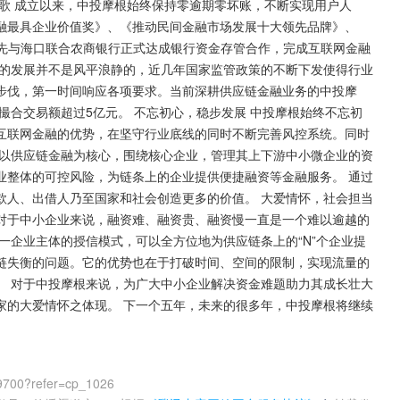
歌 成立以来，中投摩根始终保持零逾期零坏账，不断实现用户人
融最具企业价值奖》、《推动民间金融市场发展十大领先品牌》、
率先与海口联合农商银行正式达成银行资金存管合作，完成互联网金融
融的发展并不是风平浪静的，近几年国家监管政策的不断下发使得行业
步伐，第一时间响应各项要求。当前深耕供应链金融业务的中投摩
撮合交易额超过5亿元。 不忘初心，稳步发展 中投摩根始终不忘初
互联网金融的优势，在坚守行业底线的同时不断完善风控系统。同时
根以供应链金融为核心，围绕核心企业，管理其上下游中小微企业的资
业整体的可控风险，为链条上的企业提供便捷融资等金融服务。 通过
人、出借人乃至国家和社会创造更多的价值。 大爱情怀，社会担当 
对于中小企业来说，融资难、融资贵、融资慢一直是一个难以逾越的
一企业主体的授信模式，可以全方位地为供应链条上的“N”个企业提
链失衡的问题。它的优势也在于打破时间、空间的限制，实现流量的
。 对于中投摩根来说，为广大中小企业解决资金难题助力其成长壮大
家的大爱情怀之体现。 下一个五年，未来的很多年，中投摩根将继续
9700?refer=cp_1026