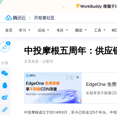
学习
活动
专区
圈层
工具
首页
M
0
中投摩根五周年：供应
文章来源：
企鹅号
分享
广告
EdgeOne 
长期享受不限量CD
中投摩根成立于2014年8月，至今已经走过5个年头。