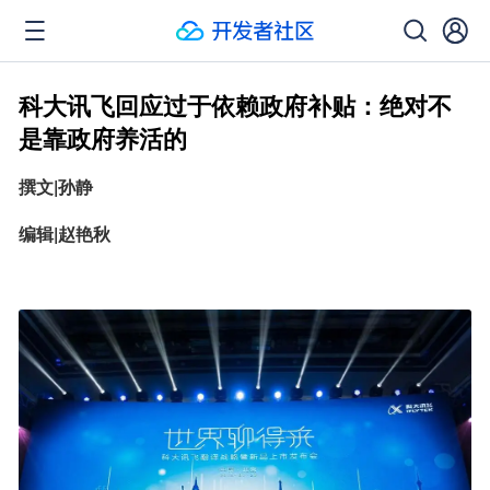
科大讯飞回应过于依赖政府补贴：绝对不
是靠政府养活的
撰文|孙静
编辑|赵艳秋