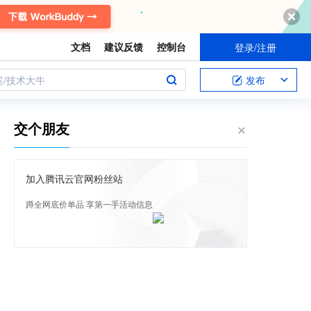
文档
建议反馈
控制台
登录/注册
案/技术大牛
发布
交个朋友
加入腾讯云官网粉丝站
蹲全网底价单品 享第一手活动信息