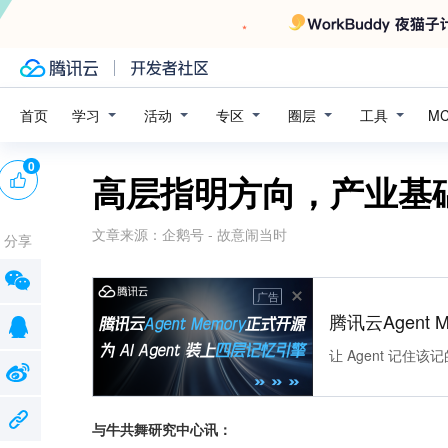
学习
活动
专区
圈层
工具
首页
M
0
高层指明方向，产业基
文章来源：
企鹅号 - 故意闹当时
分享
广告
腾讯云Agent 
让 Agent 记
与牛共舞研究中心讯：