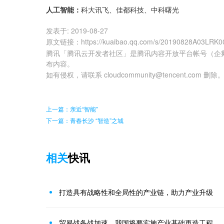
人工智能：
科大讯飞、佳都科技、中科曙光
发表于:
2019-08-27
原文链接
：
https://kuaibao.qq.com/s/20190828A03LRK0
腾讯「腾讯云开发者社区」是腾讯内容开放平台帐号（企
布内容。
如有侵权，请联系 cloudcommunity@tencent.com 删除
上一篇：亲近“智能”
下一篇：青春长沙 “智造”之城
相关
快讯
打造具有战略性和全局性的产业链，助力产业升级
贸易战备战加速，我国将要实施产业基础再造工程