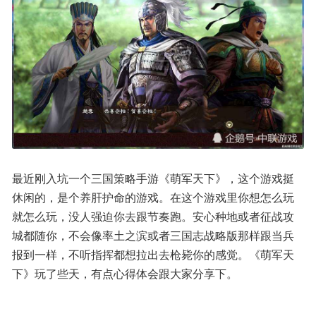
最近刚入坑一个三国策略手游《萌军天下》，这个游戏挺
休闲的，是个养肝护命的游戏。在这个游戏里你想怎么玩
就怎么玩，没人强迫你去跟节奏跑。安心种地或者征战攻
城都随你，不会像率土之滨或者三国志战略版那样跟当兵
报到一样，不听指挥都想拉出去枪毙你的感觉。《萌军天
下》玩了些天，有点心得体会跟大家分享下。