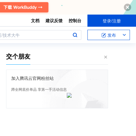
文档
建议反馈
控制台
登录/注册
案/技术大牛
发布
交个朋友
加入腾讯云官网粉丝站
蹲全网底价单品 享第一手活动信息