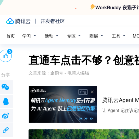
学习
活动
专区
圈层
工具
首页
M
0
直通车点击不够？创意
文章来源：
企鹅号 - 电商人蝙蝠
分享
广告
腾讯云Agent 
让 Agent 记