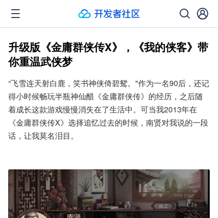
升级版《金庸群侠传X》，《我的侠客》带
你重温武侠梦
“飞雪连天射白鹿，笑书神侠倚碧鸳。"作为一名90后，还记
得小时候畅玩半瓶神仙醋《金庸群侠传》的经历，之后随
着成长这款游戏慢慢消失在了生活中。可当我2013年在
《金庸群侠传X》选择追忆过去的时候，南贤对我说的一段
话，让我莫名泪目。