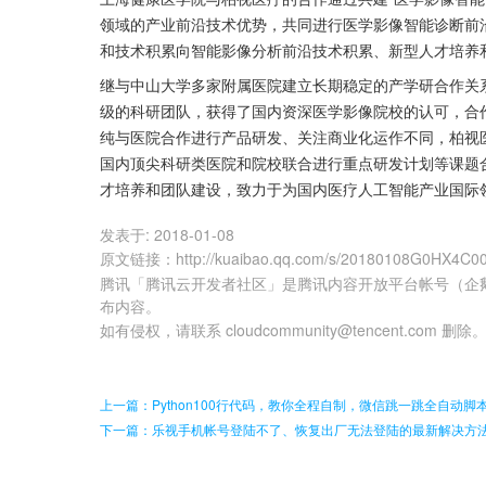
领域的产业前沿技术优势，共同进行医学影像智能诊断前
和技术积累向智能影像分析前沿技术积累、新型人才培养
继与中山大学多家附属医院建立长期稳定的产学研合作关
级的科研团队，获得了国内资深医学影像院校的认可，合
纯与医院合作进行产品研发、关注商业化运作不同，柏视
国内顶尖科研类医院和院校联合进行重点研发计划等课题
才培养和团队建设，致力于为国内医疗人工智能产业国际
发表于:
2018-01-08
原文链接
：
http://kuaibao.qq.com/s/20180108G0HX4C0
腾讯「腾讯云开发者社区」是腾讯内容开放平台帐号（企
布内容。
如有侵权，请联系 cloudcommunity@tencent.com 删除
上一篇：Python100行代码，教你全程自制，微信跳一跳全自动
下一篇：乐视手机帐号登陆不了、恢复出厂无法登陆的最新解决方