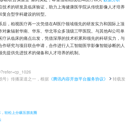
沿技术的研发及临床验证，助力上海健康医学院从传统影像人才培养
和复合型学科建设的转型。
系后，柏视医疗再一次凭借在AI医疗领域领先的研发实力和国际上顶
作对象辐射华南、华东、华北等众多顶级三甲医院。与其他AI公司单
医疗从临床的痛点出发，凭借深厚的技术积累和领先的科研实力，与
合作研究与项目联合申请，合作进行人工智能医学影像智能诊断的人
领先提供先进技术的储备和人才培养的机制。
0?refer=cp_1026
鹅号）传播渠道之一，根据
《腾讯内容开放平台服务协议》
转载发
。
脚本，轻松上分碾压朋友圈
法