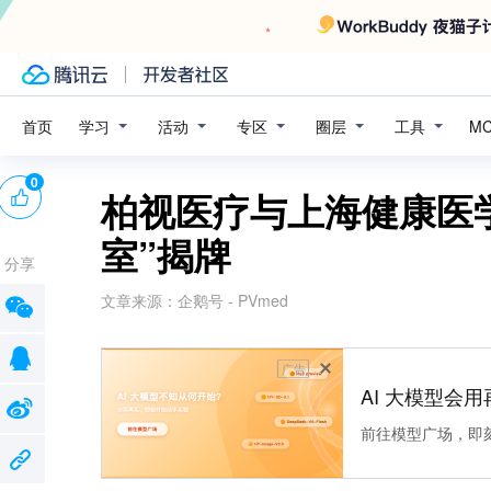
学习
活动
专区
圈层
工具
首页
M
0
柏视医疗与上海健康医
室”揭牌
分享
文章来源：
企鹅号 - PVmed
广告
AI 大模型会用
前往模型广场，即