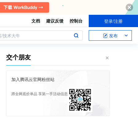
文档
建议反馈
控制台
登录/注册
案/技术大牛
发布
交个朋友
加入腾讯云官网粉丝站
蹲全网底价单品 享第一手活动信息