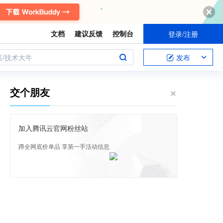
文档
建议反馈
控制台
登录/注册
案/技术大牛
发布
交个朋友
加入腾讯云官网粉丝站
蹲全网底价单品 享第一手活动信息