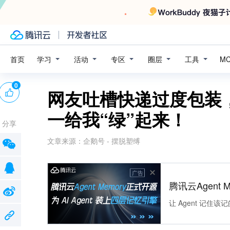
学习
活动
专区
圈层
工具
首页
M
0
网友吐槽快递过度包装
一给我“绿”起来！
分享
文章来源：
企鹅号 - 摆脱塑缚
广告
腾讯云Agent 
让 Agent 记