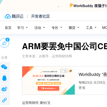
学习
活动
专区
圈层
工具
首页
M
0
ARM要罢免中国公司C
文章来源：
企鹅号 - 运营商财经网
分享
广告
WorkBuddy
每晚23点-次日8点
更省
运营商财经 康钊/文