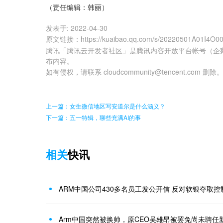
（责任编辑：韩丽）
发表于:
2022-04-30
原文链接
：
https://kuaibao.qq.com/s/20220501A01I4O0
腾讯「腾讯云开发者社区」是腾讯内容开放平台帐号（企
布内容。
如有侵权，请联系 cloudcommunity@tencent.com 删除
上一篇：女生微信地区写安道尔是什么涵义？
下一篇：五一特辑，聊些充满AI的事
相关
快讯
ARM中国公司430多名员工发公开信 反对软银夺取控
Arm中国突然被换帅，原CEO吴雄昂被罢免尚未聘任