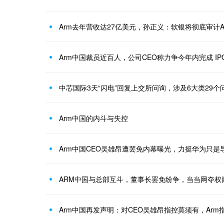
Arm去年营收达27亿美元，孙正义：软银将彻底审计A
Arm中国裁员近百人，公司CEO称力争今年内完成 I
中芯国际3天“闪电”回复上交所问询，涉及6大类29个
Arm中国的内斗与失控
Arm中国CEO吴雄昂遭罢免内幕曝光，力挺华为只是
ARM中国与总部互斗，董事长罢免纷争，当当网夺权
Arm中国再发声明：对CEO吴雄昂指控莫须有，Ar