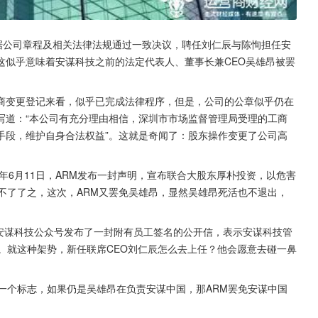
据公司章程及相关法律法规通过一致决议，聘任刘仁辰与陈恂担任安
这似乎意味着安谋科技之前的法定代表人、董事长兼CEO吴雄昂被罢
商变更登记来看，似乎已完成法律程序，但是，公司的公章似乎仍在
写道：“本公司有充分理由相信，深圳市市场监督管理局受理的工商
手段，维护自身合法权益”。这就是奇闻了：股东操作变更了公司高
年6月11日，ARM发布一封声明，宣布联合大股东厚朴投资，以危害
不了了之，这次，ARM又罢免吴雄昂，显然吴雄昂死活也不退出，
，安谋科技公众号发布了一封附有员工签名的公开信，表示安谋科技管
的带领”。就这种架势，新任联席CEO刘仁辰怎么去上任？他会愿意去碰一鼻
一个标志，如果仍是吴雄昂在负责安谋中国，那ARM罢免安谋中国