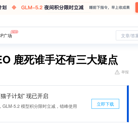
CP广场
文章/答
EO 鹿死谁手还有三大疑点
举报
 “夜猫子计划” 现已开启
立即下载
，GLM-5.2 模型积分限时立减，错峰使用