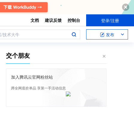
文档
建议反馈
控制台
登录/注册
案/技术大牛
发布
交个朋友
加入腾讯云官网粉丝站
蹲全网底价单品 享第一手活动信息