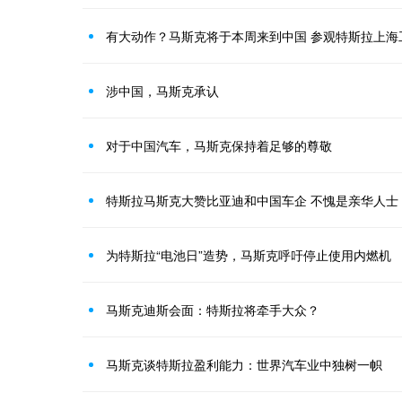
有大动作？马斯克将于本周来到中国 参观特斯拉上海
涉中国，马斯克承认
对于中国汽车，马斯克保持着足够的尊敬
特斯拉马斯克大赞比亚迪和中国车企 不愧是亲华人士
为特斯拉“电池日”造势，马斯克呼吁停止使用内燃机
马斯克迪斯会面：特斯拉将牵手大众？
马斯克谈特斯拉盈利能力：世界汽车业中独树一帜