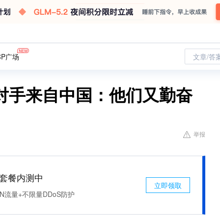
CP广场
文章/答
对手来自中国：他们又勤奋
举报
免费套餐内测中
立即领取
N流量+不限量DDoS防护