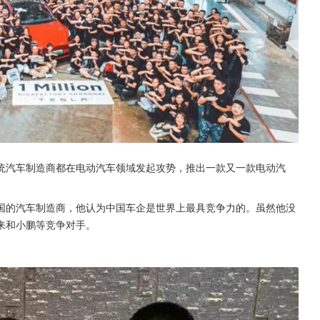
统汽车制造商都在电动汽车领域发起攻势，推出一款又一款电动汽
国的汽车制造商，他认为中国车企是世界上最具竞争力的。虽然他没
来和小鹏等竞争对手。