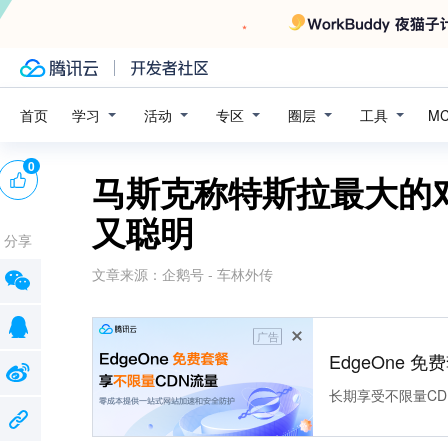
学习
活动
专区
圈层
工具
首页
M
0
马斯克称特斯拉最大的
又聪明
分享
文章来源：
企鹅号 - 车林外传
广告
EdgeOne 
长期享受不限量CD