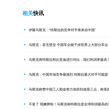
相关
快讯
伊隆马斯克：“特斯拉的竞争对手将来自中国”
马斯克：若无壁垒 中国车企能干掉世界上大部分车企
马斯克将特斯拉和比亚迪进行对比：我们利润率最高
马斯克：中国市场竞争最激烈 特斯拉最大对手可能是
马斯克称赞中国工人勤奋努力加班到凌晨三点，称美
不装了 我摊牌啦！马斯克称特斯拉是全球利润最高的