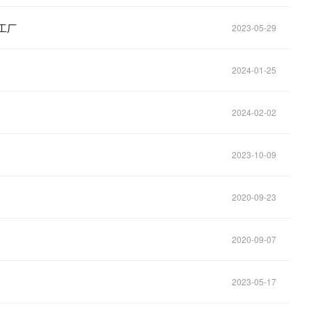
工厂
2023-05-29
2024-01-25
2024-02-02
2023-10-09
2020-09-23
2020-09-07
2023-05-17