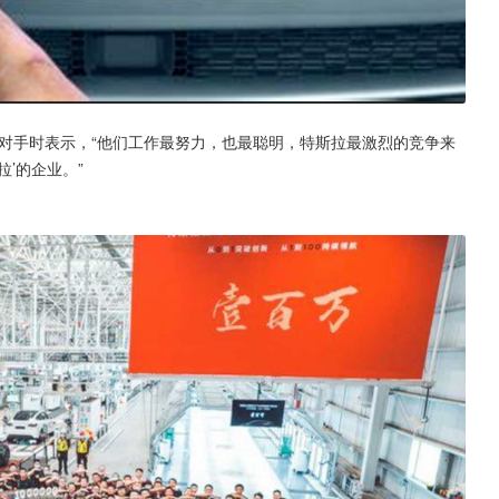
争对手时表示，“他们工作最努力，也最聪明，特斯拉最激烈的竞争来
’的企业。”