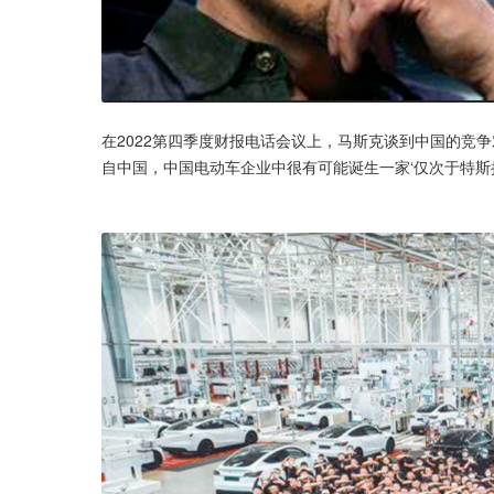
在2022第四季度财报电话会议上，马斯克谈到中国的竞
自中国，中国电动车企业中很有可能诞生一家‘仅次于特斯拉