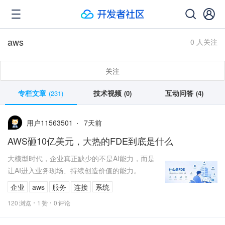
aws
0 人关注
关注
专栏文章
技术视频
互动问答
(231)
(0)
(4)
7
天前
用户11563501
AWS砸10亿美元，大热的FDE到底是什么
大模型时代，企业真正缺少的不是AI能力，而是
让AI进入业务现场、持续创造价值的能力。
企业
aws
服务
连接
系统
120
浏览
1
赞
0
评论