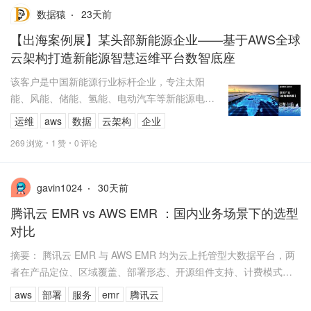
23
天前
数据猿
【出海案例展】某头部新能源企业——基于AWS全球
云架构打造新能源智慧运维平台数智底座
该客户是中国新能源行业标杆企业，专注太阳
能、风能、储能、氢能、电动汽车等新能源电源
设备的研发、生产、销售和服务，核心产品光伏
运维
aws
数据
云架构
企业
逆变器出货量2023年全球第一、20...
269
浏览
1
赞
0
评论
30
天前
gavin1024
腾讯云 EMR vs AWS EMR ：国内业务场景下的选型
对比
摘要： 腾讯云 EMR 与 AWS EMR 均为云上托管型大数据平台，两
者在产品定位、区域覆盖、部署形态、开源组件支持、计费模式、
安全能力等维度存在差异。本文从...
aws
部署
服务
emr
腾讯云