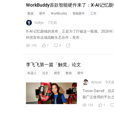
WorkBuddy首款智能硬件来了：X-AI记忆
数据
硬件
WorkBuddy
智能硬件
工作
hollyx
7
天前
X-AI 记忆眼镜的发布，正是为了打破这一瓶颈。2026年
科技宣布达成战略生态合作，发布...
192
1
0
李飞飞第一篇「触觉」论文
机器人
论文
模型
数据
硬件
Amusi
9
天
Trevor Darr
最广泛使用的平台
125
1