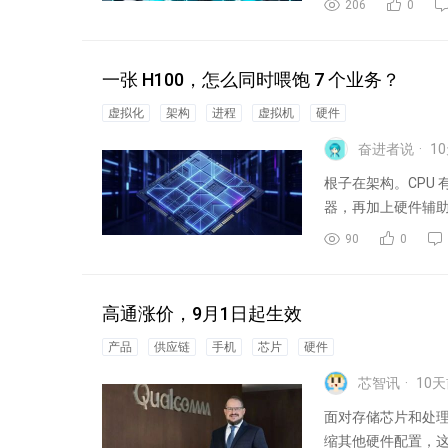
206
0
一张 H100，怎么同时喂饱 7 个业务？
虚拟化
架构
进程
虚拟机
硬件
奋进者说
10
根子在架构。CPU 有
器，再加上硬件辅助虚拟化（I
90
0
高通涨价，9月1日起生效
产品
供应链
手机
芯片
硬件
芯智讯
10
天
面对存储芯片和处
缩其他硬件配置，这也