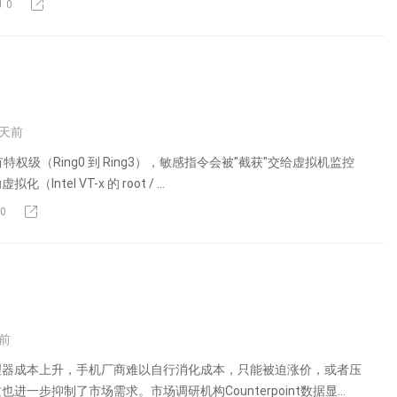
0
天前
特权级（Ring0 到 Ring3），敏感指令会被"截获"交给虚拟机监控
ntel VT-x 的 root / ...
0
前
理器成本上升，手机厂商难以自行消化成本，只能被迫涨价，或者压
进一步抑制了市场需求。市场调研机构Counterpoint数据显...