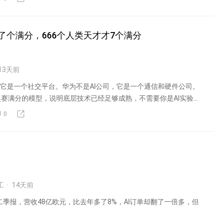
了个满分，666个人类天才才7个满分
13
天前
，它是一个社交平台。华为不是AI公司，它是一个通信和硬件公司。
赛满分的模型，说明底层技术已经足够成熟，不需要你是AI实验室
0
工
14
天前
年二季报，营收48亿欧元，比去年多了8%，AI订单却翻了一倍多，但
。