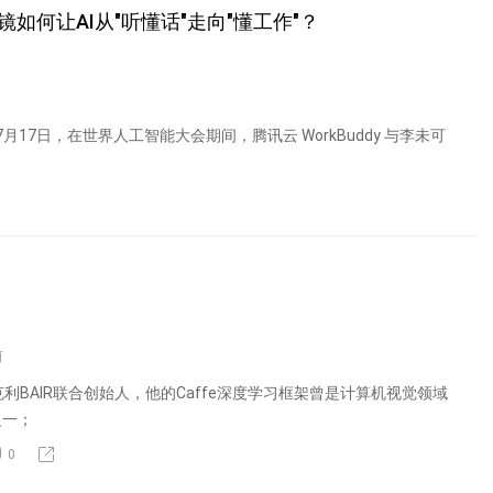
眼镜如何让AI从"听懂话"走向"懂工作"？
7月17日，在世界人工智能大会期间，腾讯云 WorkBuddy 与李未可
前
ell，伯克利BAIR联合创始人，他的Caffe深度学习框架曾是计算机视觉领域
之一；
0