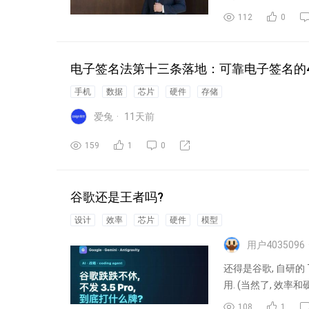
112
0
电子签名法第十三条落地：可靠电子签名的
手机
数据
芯片
硬件
存储
爱兔
11
天前
159
1
0
谷歌还是王者吗?
设计
效率
芯片
硬件
模型
用户4035096
还得是谷歌, 自研的 TP
用. (当然了, 效率和
108
1