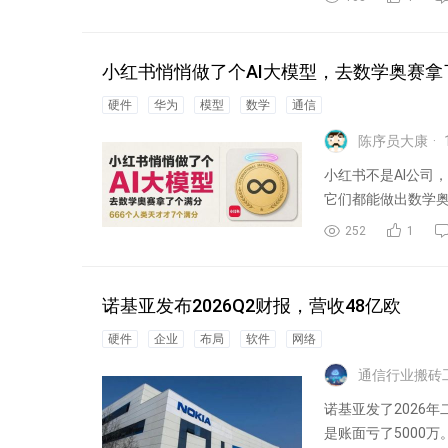
小红书悄悄做了个AI大模型，去数学奥赛拿
硬件
华为
模型
数学
通信
陈序员大康
小红书不是AI公司
它们都能做出数学奥
也...
252
1
诺基亚发布2026Q2财报，营收48亿欧
硬件
企业
布局
软件
网络
通信行业搬砖
诺基亚发了2026
是账面亏了5000万