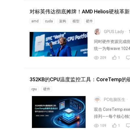
对标英伟达彻底摊牌！AMD Helios硬核革
amd
cuda
架构
模型
硬件
GPUS Lady
同时硬件资源完成
统一为每wave 
合，...
209
1
352KB的CPU温度监控工具：CoreTem
cpu
硬件
PC电脑医生
双击 CoreTem
排列——每个核心独
109
1