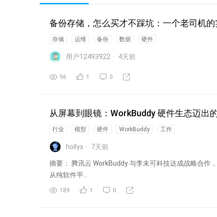
备份存储，怎么买才不踩坑：一个老司机的
存储
运维
备份
数据
硬件
用户12493922
4
天前
96
1
0
从屏幕到眼镜：WorkBuddy 硬件生态迈
行业
模型
硬件
WorkBuddy
工作
hollyx
7
天前
摘要： 腾讯云 WorkBuddy 与李未可科技达成战略合作，发布
从纯软件平...
189
1
0