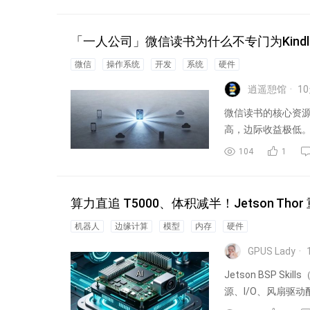
「一人公司」微信读书为什么不专门为Kind
微信
操作系统
开发
系统
硬件
逍遥憩馆
10
微信读书的核心资
高，边际收益极低
散精力做...
104
1
算力直追 T5000、体积减半！Jetson T
机器人
边缘计算
模型
内存
硬件
GPUS Lady
Jetson BSP
源、I/O、风扇驱