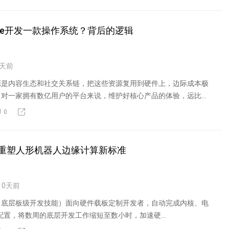
le开发一款操作系统？背后的逻辑
天前
源是内容生态和社交关系链，把这些资源复用到硬件上，边际成本极
。对一家拥有数亿用户的平台来说，维护好核心产品的体验，远比分
0
hor 重塑人形机器人边缘计算新标准
10
天前
 Skills（底层板级开发技能）面向硬件载板定制开发者，自动完成内核、电
动配置，将数周的底层开发工作缩短至数小时，加速硬...