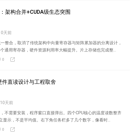
新：架构合并+CUDA级生态突围
10
天前
统一整合，取消了传统架构中向量寄存器与矩阵累加器的分离设计，
1024个通用寄存器，硬件资源利用率大幅提升。片上存储也完成整
0
p的硬件直读设计与工程取舍
10
天前
p.exe，不需要安装，程序窗口直接弹出。四个CPU核心的温度读数整齐
立显示，不是平均值。右下角任务栏多了几个数字，像看时...
0