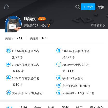
举报
关注
喵喵侠
LV5
详细资料
腾讯云TDP
|
KOL
211
183
关注了：
关注者：
2025年最具价值作者
2026年最具价值作者
第
22
名
第
172
名
2026年作者热度排名
2025年作者热度排名
第
182
名
第
114
名
2024年作者热度排名
获得 523 次赞同
第
80
名
文章被阅读 248.6K 次
文章获得 14 次首页推荐
回答获得了 1 次社区推荐
动态
专栏
文章
问答
视频
帖子
学习中心