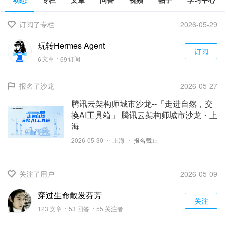
订阅了专栏
2026-05-29
玩转Hermes Agent
订阅
6
文章
69
订阅
报名了沙龙
2026-05-27
腾讯云架构师城市沙龙--「走进自然，交
换AI工具箱」 腾讯云架构师城市沙龙・上
海
2026-05-30
上海
报名截止
关注了用户
2026-05-09
穿过生命散发芬芳
关注
123 文章
53 回答
55 关注者