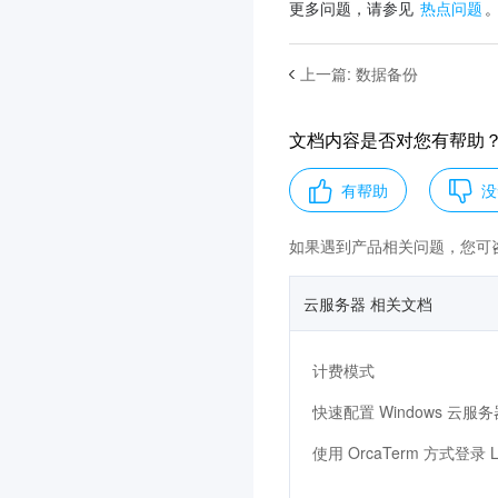
更多问题，请参见 
热点问题
Linux 系统使用 USB/IP 远程
共享 USB 设备
Windows 系统使用
上一篇
:
数据备份
RemoteFx 重定向 USB 设备
通过 Windows IIS 服务访问
腾讯云 CFS 文件系统
文档内容是否对您有帮助
构建 Tencent SGX 机密计算
环境
使用 Rocky Linux 9.5 构建
有帮助
没
Intel SGX 机密计算环境
构建 AMD SEV 机密计算环
如果遇到产品相关问题，您可
境
M6p 实例配置持久内存
使用 Python 调用云 API 实
云服务器 相关文档
现批量共享自定义镜像
CVM 自建 DNS 注意事项
如何在 Linux 实例中自定义
计费模式
DNS 配置
如何在 Linux 上通过 GRUB
快速配置 Windows 云服务
添加内核参数
如何避免 PAWS 丢包
第三方教程