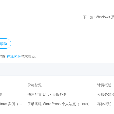
。
下一篇
:
Windows 系
？
帮助
咨询
在线客服
寻求帮助。
价格总览
计费概述
器
快速配置 Linux 云服务器
云服务器
使用 OrcaTerm 方式登录 Linux 实例（推荐）
手动搭建 WordPress 个人站点（Linux）
存储概述