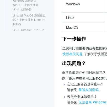
Windows 系统通过
Windows 
WinSCP 上传文件到
Linux 云服务器
Linux 或 MacOS 系统通过
Linux 
SCP 上传文件到 Linux 云
服务器
Mac OS
Linux 系统通过 FTP 上传
文件到云服务器
下一步操作
Windows 系统通过 FTP
上传文件到云服务器
其他场景相关操作
快照相关问题
 了解关于快照
云服务器通过内网访问对象
存储
出现问题？
启动模式 Legacy BIOS 和
UEFI 最佳实践
非常抱歉您在使用时出现问题
云服务器 CVM 实例迁移实
以下是用户在使用云服务器时
践-跨地域/跨可用区/跨账号
Linux 实例数据恢复
忘记云服务器登录密码？

Windows 实例磁盘空间管理
请参见 
重置实例密码
。
云服务器搭建 Windows 系
云服务器无法登录？

统 AD 域
网络性能测试
请参见 
无法登录 Window
高吞吐网络性能测试