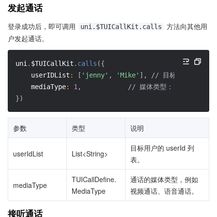
发起通话
登录成功后，即可调用 
 方法向其他用
uni.$TUICallKit.calls
户发起通话。
uni
.
$TUICallKit
.
calls
(
{
userIDList
:
[
'jenny'
,
'Mike'
]
,
// 目标用户 ID 
mediaType
:
1
,
// 媒体类型：1: 语音通话 
}
)
参数
类型
说明
目标用户的 userId 列
userIdList
List<String>
表。
TUICallDefine.
通话的媒体类型，例如
mediaType
MediaType
视频通话、语音通话。
接听通话