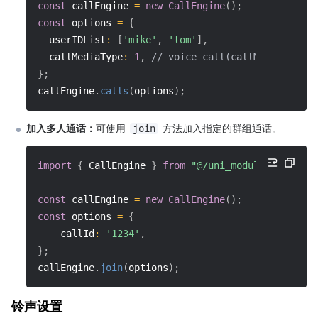
const
 callEngine 
=
new
CallEngine
(
)
;
const
 options 
=
{
userIDList
:
[
'mike'
,
'tom'
]
,
callMediaType
:
1
,
// voice call(callMediaType =
}
;
callEngine
.
calls
(
options
)
;
加入多人通话：
可使用 
 方法加入指定的群组通话。
join
import
{
 CallEngine 
}
from
"@/uni_modules/Tencent
const
 callEngine 
=
new
CallEngine
(
)
;
const
 options 
=
{
callId
:
'1234'
,
}
;
callEngine
.
join
(
options
)
;
铃声设置