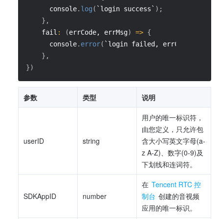
      console
.
log
(
`login success`
)
;
}
,
fail
:
(
errCode, errMsg
)
=>
{
      console
.
error
(
`login failed, errCode: ${err
}
,
}
)
参数
类型
说明
用户的唯一标识符，
由您定义，只允许包
userID
string
含大小写英文字母(a-
z A-Z)、数字(0-9)及
下划线和连词符。
在 
Tencent RTC 控
SDKAppID
number
制台
 创建的音视频
应用的唯一标识。