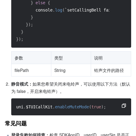
}
else
{
        console
.
log
(
`setCallingBell failed, error
}
}
)
;
}
}
)
;
参数
类型
说明
filePath
String
铃声文件的路径
2.
静音模式：
如果您希望关闭来电铃声，可以使用以下方法（默认
为 false，开启来电铃声）。
uni
.
$TUICallKit
.
enableMuteMode
(
true
)
;
常见问题
登录失败如何排查：
检查 SDKAppID、userID、userSig 是否正