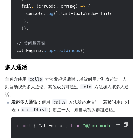
fail
:
(
errCode, errMsg
)
=>
{
    console
.
log
(
`startFloatWindow failed, errCode
}
,
}
)
;
// 关闭悬浮窗
callEngine
.
stopFloatWindow
(
）
多人通话
主叫方使用 
 方法发起通话时，若被叫用户列表超过一人，
calls
则自动视为多人通话。其他成员可通过 
 方法加入该多人通
join
话。
发起多人通话：
使用 
 方法发起通话时，若被叫用户列
calls
表（
）超过一人，则自动视为群组通话。
userIDList
import
{
 CallEngine 
}
from
"@/uni_modules/Tencent