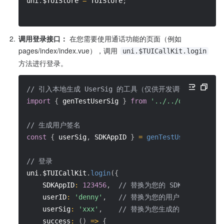
uni
.
$TUIStore 
=
 TUIStore
;
2.
调用登录接口：
 在您需要使用通话功能的页面（例如 
pages/index/index.vue），调用 
uni.$TUICallKit.login
方法进行登录。
// 引入本地生成 UserSig 的工具（仅供开发调试）
import
{
 genTestUserSig 
}
from
'../../debug/Gener
// 生成用户签名
const
{
 userSig
,
 SDKAppID 
}
=
genTestUserSig
(
'den
// 登录 
uni
.
$TUICallKit
.
login
(
{
SDKAppID
:
123456
,
// 替换为您的 SDKAppID
userID
:
'denny'
,
// 替换为您的用户 ID
userSig
:
'xxx'
,
// 替换为您生成的 userSig
success
:
(
)
=>
{