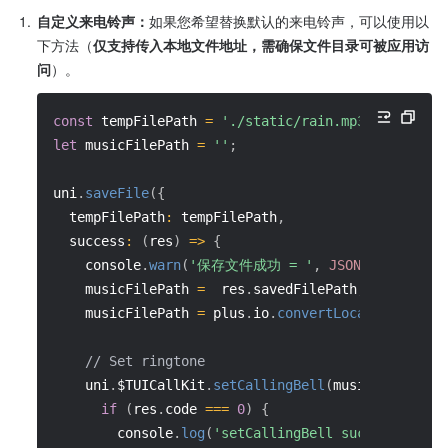
1.
自定义来电铃声：
如果您希望替换默认的来电铃声，可以使用以
下方法（
仅支持传入本地文件地址，需确保文件目录可被应用访
问
）。
const
 tempFilePath 
=
'./static/rain.mp3'
;
// Loca
let
 musicFilePath 
=
''
;
uni
.
saveFile
(
{
tempFilePath
:
 tempFilePath
,
success
:
(
res
)
=>
{
    console
.
warn
(
'保存文件成功 = '
,
JSON
.
stringify
    musicFilePath 
=
  res
.
savedFilePath
;
    musicFilePath 
=
 plus
.
io
.
convertLocalFileSyste
// Set ringtone
    uni
.
$TUICallKit
.
setCallingBell
(
musicFilePath
,
if
(
res
.
code 
===
0
)
{
        console
.
log
(
'setCallingBell success'
)
;