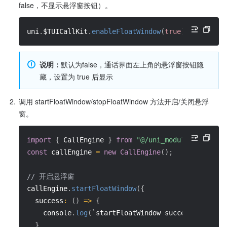
false，不显示悬浮窗按钮）。
uni
.
$TUICallKit
.
enableFloatWindow
(
true
)
;
说明：
默认为false，通话界面左上角的悬浮窗按钮隐
藏，设置为 true 后显示
2.
调用 startFloatWindow/stopFloatWindow 方法开启/关闭悬浮
窗。
import
{
 CallEngine 
}
from
"@/uni_modules/Tencent
const
 callEngine 
=
new
CallEngine
(
)
;
// 开启悬浮窗
callEngine
.
startFloatWindow
(
{
success
:
(
)
=>
{
    console
.
log
(
`startFloatWindow success`
)
;
}