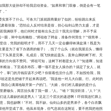
知我那大徒孙却不给我启动资金。“如果和掌门双修，倒是会有一笔
，”
委实算不了什么。可各大门派就跟商量好了似的，纷纷跳出来反
砚肃着张脸，“恐怕众人反对结亲是假，担心仙剑山势力太盛，才是
，若我俩联手，他们何时才能有出头之日？我充分理解，并不予采
我一眼，眸中似有幽怨，“师祖收了聘金，准备作何营生？”“很简单，
我坚信，凭我的聪明才干，用不了几天一定会赚得钵满盆满！既是为
主要是为了省下办酒席的银子），找了个山头（就在我屋后头，懒得
三下头算是完事。礼成后，我飞快掀起盖头，直奔山脚的树下村。天
的方向很不赞同。“师祖可知，这树下村都是女人？”“知道啊，知道
柴米粮油，下至成衣布匹，哪一项不是女人操办的？搞定了女人，就
那个，掌门的月钱应该不少吧？你留着也没什么用，不如投给我，我
师祖还是先把铺子开起来再说吧。”我送他一对儿大白眼。行。此时的
村口，我信心满满地敲开第一户的门。“大娘，你们村儿最缺的是什么
磨锄头，闻言抬头看了我一眼，“人。”“啥？”我没听清，“人？”大
们这儿最缺的就是男人！”足足三个层次的递进啊！吓得我连忙蹿上
意，我也缺啊！”不对。我不缺。仙剑山多的是男弟子，各个白衣飘
跟他拜堂成了亲。他虽未现身，但气息就在这附近，要不然我把他拐