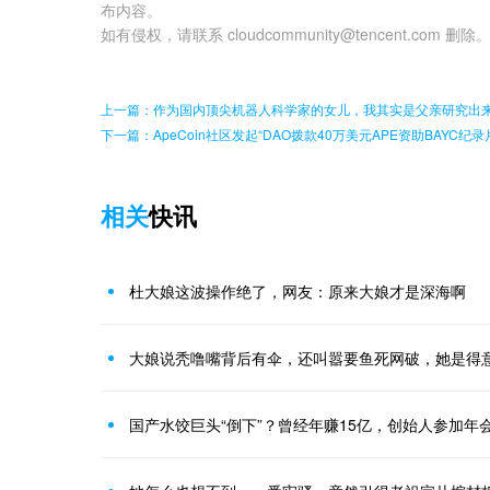
布内容。
如有侵权，请联系 cloudcommunity@tencent.com 删除
上一篇：作为国内顶尖机器人科学家的女儿，我其实是父亲研究出
下一篇：ApeCoin社区发起“DAO拨款40万美元APE资助BAYC纪录
相关
快讯
杜大娘这波操作绝了，网友：原来大娘才是深海啊
大娘说秃噜嘴背后有伞，还叫嚣要鱼死网破，她是得
国产水饺巨头“倒下”？曾经年赚15亿，创始人参加年