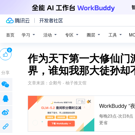
学习
活动
专区
圈层
工具
首页
M
0
作为天下第一大修仙门
界，谁知我那大徒孙却
分享
文章来源：
企鹅号 - 柚子推文馆
广告
WorkBuddy
每晚23点-次日8点
更省