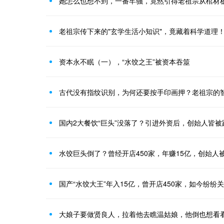
她怎么也想不到，一番牢骚，竟然引得老祖宗从棺材
老祖宗传下来的"玄学生活小知识"，竟藏着科学道理
资本永不眠（一），“水饺之王”被资本吞筮
古代没有指纹识别，为何还要按手印画押？老祖宗的
国内2大餐饮“巨头”没落了？引进外资后，创始人皆被
水饺巨头倒了？曾经开店450家，年赚15亿，创始人
国产“水饺大王”年入15亿，曾开店450家，如今纷纷