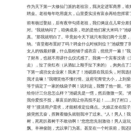
作为天下第一大修仙门派的老祖宗，我决定进军商界，谁
聘金。老祖每年吃用庞大，山里委实没有富余再给您挥霍了
前有杨过娶姑，后有夜华勾搭老祖，我们俩这点儿辈分差
对。“我就纳闷了，咱俩成亲，吃的是他们家大米吗？”池
真。”那我就明白了。毕竟如今天下就只有我们两个元婴
纳。“喜堂都布置好了吗？聘金什么时候到位？”池砚瞥了
女人的钱最好赚，什么脂粉铺子成衣店，统统开一遍！”
了财帛，也就不用讲什么仪式感了。我俩一个宾客没请（
走），扯了块红布（从酒缸上顺手扯下来的），匆匆点了
下第一成功女企业家！我来了！池砚跟在我后头，对我选择
我才去嘛！”我嘲笑他不懂行情。这府宅甭管大小，上到
等于搞定了一家的钱袋子啊！说到这，我瞥了他一眼。“
给你计三分息怎么样？”池砚先是一愣，然后微微一笑。“
我你爱投不投，暴富后的我让你高投不起！......到了
呀？”摸清用户需求，才能精准定位痛点。大娘正坐在院子里
娘突然亢奋，挥舞着锄头就朝我冲了过来。“人！男人！我
树，死死扒着树干不敢动啊！“您您您先别激动！男人这玩
飘、丰神俊朗，尤以掌门为甚。甚至在一个时辰前，我还