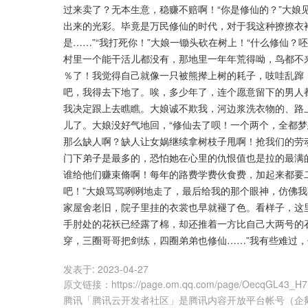
过来卖了？无本生意，稳赚不赔啊！“你是修仙的？”大娘
出来的光彩。毕竟是万民修仙的时代，对于我这种撩撩衣
是……”“我打死你！”大娘一锄头砍在树上！“什么修仙
村里一个能干活儿都没有，那地里一年年荒得呦，鸟都不来拉
％了！我觉得自己就像一只被熊撵上树的耗子，吱哇乱蹿
吧，我得去下地了。唉，多少年了，连个愿意留下的男人
我决定跟上去瞧瞧。大娘诚不欺我，河边浆洗衣物的、路
儿了。大娘没好气地回，“修仙去了呗！一个两个，全都
那么缺人啊？缺人让女娲继续拿树枝子甩啊！抢我们的劳动
门下弟子是最多的，恐怕她在心里的仇恨值也是拉的最满的
谁给他们赚束脩啊！每年的路费学费伙食费，加起来都要
吧！”大娘骂骂咧咧地走了，最后给我的那个眼神，仿佛
家屋舍老旧，院子里挂的衣裳也早就褪了色。看样子，这
手肘处的花袄已经露了棉，却还推着一方比自己大两号的
穿，三圈哥哥把剑练，四圈弟弟也修仙……”我有些难过
发表于:
2023-04-27
原文链接
：
https://page.om.qq.com/page/OecqGL43_
腾讯「腾讯云开发者社区」是腾讯内容开放平台帐号（企