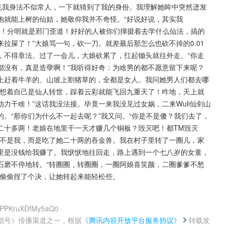
见我身法不似常人，一下就猜到了我的身份。我理解她眸中突然迸发
袍就能上树的仙姑，她敬仰我并不奇怪。“好说好说，其实我
？呸！分明就是邪门歪道！好好的人被你们撺掇着去学什么仙法，搞的
屎了！”大娘骂一句，砍一刀。就差最后那怎么也砍不掉的0.01 
，不得章法。过了一会儿，大娘砍累了，扛起锄头就往外走。“你走
都没有，真是造孽啊！”我听得好奇：为啥男的都不愿意留下来呢？
上赶着牛羊的、山坡上割猪草的，全都是女人。我问她男人们都去哪
梦想着自己是仙人转世，踩着云彩就能飞回九重天了！咋地，天上就
力干啥！”这话我没法接。毕竟一来我没见过女娲，二来Wuli仙剑山
。“那你们为什么不一起去呢？”我又问。“你是不是傻？我们去了，
二十多两！老娘在地里干一天才赚几个铜板？毁灭吧！都TM毁灭
我不是我，而是吃了她二十两的吞金兽。我在村子里转了一圈儿，家
里是没钱给我赚了。我恹恹地往回走，路上遇到一个七八岁的女童，
石磨不停地转。“转圈圈，转圈圈，一圈阿娘喜笑颜，二圈爹爹不愁
，偷偷捏了个决，让她转起来能轻松些。
H7PPKruXDfMy5aQ0
鹅号）传播渠道之一，根据
《腾讯内容开放平台服务协议》
转载发