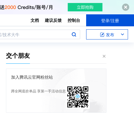
文档
建议反馈
控制台
登录/注册
案/技术大牛
发布
交个朋友
加入腾讯云官网粉丝站
蹲全网底价单品 享第一手活动信息