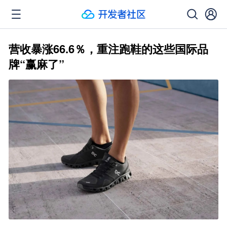
营收暴涨66.6％，重注跑鞋的这些国际品
牌“赢麻了”