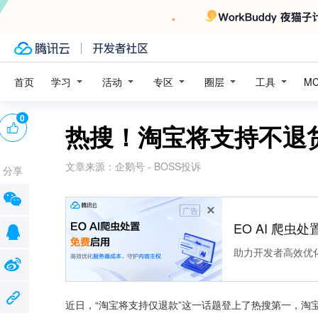
学习
活动
专区
圈层
工具
首页
M
0
热搜！淘宝将支持不退
文章来源：
企鹅号 - BOSS投诉
分享
广告
EO AI 爬虫
助力开发者高效优
近日，“淘宝将支持仅退款”这一话题登上了热搜第一，淘