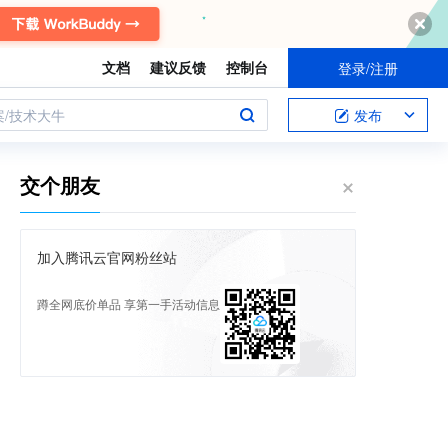
文档
建议反馈
控制台
登录/注册
案/技术大牛
发布
交个朋友
加入腾讯云官网粉丝站
蹲全网底价单品 享第一手活动信息