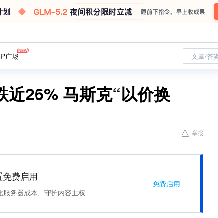
CP广场
文章/答
近26% 马斯克“以价换
举报
处置免费启用
免费启用
化服务器成本、守护内容主权