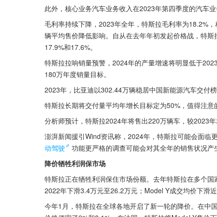
此外，核心业务汽车业务收入在2023年第四季度的汽车业
毛利率持续下降，2023年全年，特斯拉毛利率为18.2%
辆平均售价降低影响。自从在去年年初发起价格战，特斯拉的
17.9%和17.6%。
特斯拉拉响销量预警，2024年的产量增速将明显低于202
180万年度销量目标。
2023年，比亚迪以302.44万辆稳居中国新能源汽车
特斯拉长期将交付量平均年增长目标定为50%，值得注
分析师预计，特斯拉2024年将售出220万辆车，较202
澎湃新闻援引Wind资讯称，2024年，特斯拉可能会面
动驾驶
功能更严格的调查可能会对其全年的销售状况产
降价牺牲利润保市场
特斯拉正在牺牲利润保住市场份额。去年特斯拉在多个国家
2022年下滑3.4万元至26.2万元；Model Y成交均价下
今年1月，特斯拉在全球各地开启了新一轮的降价。在中国，M