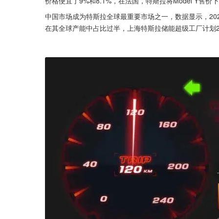
价格便宜了9%和8.1%，在法国，特斯拉将Model Y
中国市场成为特斯拉全球最重要市场之一，数据显示，202
在其全球产能中占比过半，上海特斯拉储能超级工厂计划2