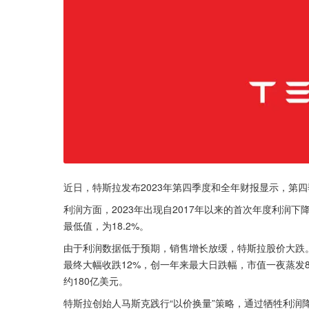
近日，特斯拉发布2023年第四季度和全年财报显示，第四季
利润方面，2023年出现自2017年以来的首次年度利润下
最低值，为18.2%。
由于利润数据低于预期，销售增长放缓，特斯拉股价大跌。
最终大幅收跌12%，创一年来最大日跌幅，市值一夜蒸发8
约180亿美元。
特斯拉创始人马斯克践行“以价换量”策略，通过牺牲利润