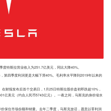
度特斯拉营业收入为251.7亿美元，同比大降40%。
降，第四季度利润更是大幅下滑40%。毛利率水平降到2019年以来的
在财报发布后首个交易日，1月25日特斯拉股价盘初即跌超10%，
01亿美元（约合人民币5743亿元）。一夜之间，马斯克的身价缩水
降价保住市场份额和销量。去年二季度，马斯克放话，愿意以零利润