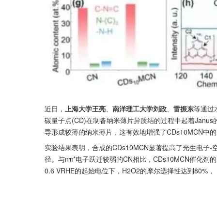
近日，
上海大学王亮
、
南洋理工大学刘政
、
雷振东
等通过
碳量子点(CD)在制备纳米薄片异质结的过程中起着Jan
导形成较薄的纳米薄片，这有效地增强了CDs10MCN中的
实验结果表明，合成的CDs10MCN显著提高了光生电子
径。与nπ*电子跃迁较弱的CN相比，CDs10MCN催化剂的H2
0.6 VRHE的起始电位下，H2O2的摩尔选择性达到80%，