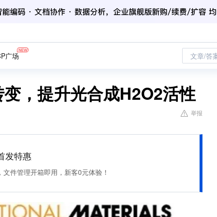
CP广场
文章/答
转变，提升光合成H2O2活性
举报
et 首发特惠
，文件管理开箱即用，新客0元体验！