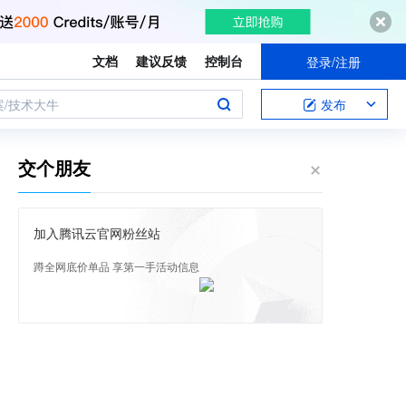
文档
建议反馈
控制台
登录/注册
案/技术大牛
发布
交个朋友
加入腾讯云官网粉丝站
蹲全网底价单品 享第一手活动信息