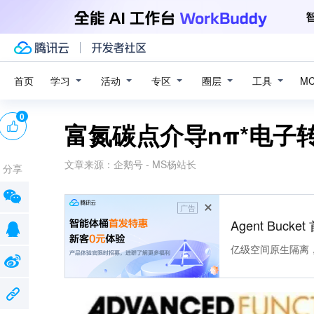
学习
活动
专区
圈层
工具
首页
M
0
富氮碳点介导nπ*电子
文章来源：
企鹅号 - MS杨站长
分享
广告
Agent Buck
亿级空间原生隔离