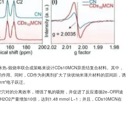
水热-煅烧串联合成策略来设计CDs10MCN异质结复合材料。其中，
us的作用。同时，CD作为剥离剂扩大了块状纳米薄片材料的层间距，诱
nπ*电子跃迁。
-空穴对的分离效率，增强了氧的吸附，并促进了反应遵循2e−ORR途
O2产量增加10倍，达到1.48 mmol L−1；并且，CDs10MCN在