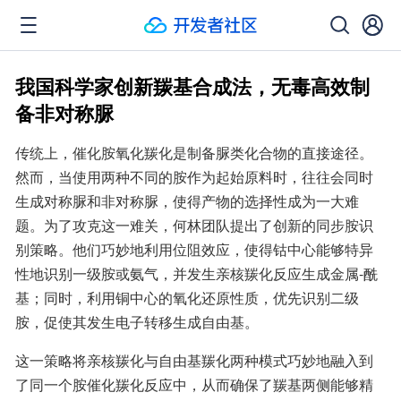
我国科学家创新羰基合成法，无毒高效制
备非对称脲
传统上，催化胺氧化羰化是制备脲类化合物的直接途径。
然而，当使用两种不同的胺作为起始原料时，往往会同时
生成对称脲和非对称脲，使得产物的选择性成为一大难
题。为了攻克这一难关，何林团队提出了创新的同步胺识
别策略。他们巧妙地利用位阻效应，使得钴中心能够特异
性地识别一级胺或氨气，并发生亲核羰化反应生成金属-酰
基；同时，利用铜中心的氧化还原性质，优先识别二级
胺，促使其发生电子转移生成自由基。
这一策略将亲核羰化与自由基羰化两种模式巧妙地融入到
了同一个胺催化羰化反应中，从而确保了羰基两侧能够精