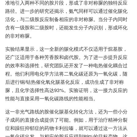
准地引入两种不同的胺片段，形成了非对称脲的独特反应
路径。进一步的研究还揭示，氨气同样可以通过催化羰化
活化，与二级胺反应制备相应的非对称脲。当分子内同时
含有一级胺和二级胺时，还能发生分子内识别，形成环化
的非对称脲。
实验结果显示，这一全新的羰化模式不仅适用于烷基胺，
还广泛适用于各种芳香胺和卤代胺。为了进一步提升反应
的效率和选择性，研究团队还开发了一种电热催化耦合过
程。他们利用电化学方法将二氧化碳还原为一氧化碳，随
后进行铜/钴热催化氧化羰基化反应，成功生成了非对称
脲，且化学选择性高达93%。实验证明，这一接力反应的
性能与直接采用一氧化碳路线的性能相当。
这一非光气路线的胺催化羰基化转化方法，还为一些小分
子成药的直接合成提供了可能。例如，用于治疗精神分裂
症和躁狂抑郁症的药物卡利拉嗪，就可以通过这一方法从
一氧化碳出发，与相应的胺反应得到89%的目标产物。这