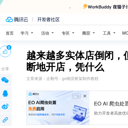
学习
活动
专区
圈层
工具
首页
M
0
越来越多实体店倒闭，
断地开店，凭什么
分享
文章来源：
企鹅号 - go物宜桥架制作教程
广告
EO AI 爬虫
助力开发者高效优