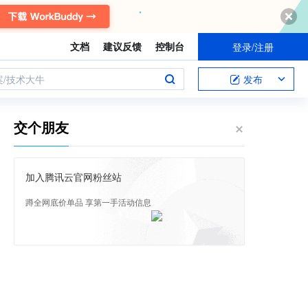
文档
建议反馈
控制台
登录/注册
案/技术大牛
发布
交个朋友
加入腾讯云官网粉丝站
蹲全网底价单品 享第一手活动信息