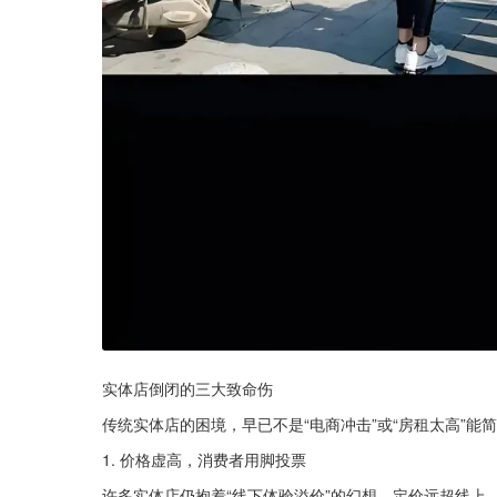
实体店倒闭的三大致命伤
传统实体店的困境，早已不是“电商冲击”或“房租太高”
1. 价格虚高，消费者用脚投票
许多实体店仍抱着“线下体验溢价”的幻想，定价远超线上