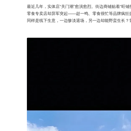
最近几年，实体店“关门潮”愈演愈烈。街边商铺贴着“旺
零食专卖店却异军突起——赵一鸣、零食很忙等品牌疯狂扩
同样是线下生意，一边惨淡退场，另一边却能野蛮生长？