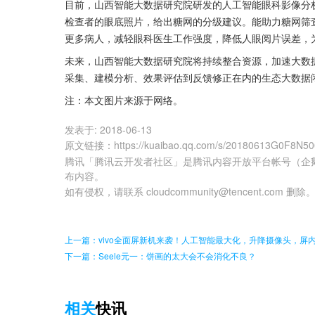
目前，山西智能大数据研究院研发的人工智能眼科影像分
检查者的眼底照片，给出糖网的分级建议。能助力糖网筛
更多病人，减轻眼科医生工作强度，降低人眼阅片误差，
未来，山西智能大数据研究院将持续整合资源，加速大数
采集、建模分析、效果评估到反馈修正在内的生态大数据
注：本文图片来源于网络。
发表于:
2018-06-13
原文链接
：
https://kuaibao.qq.com/s/20180613G0F8N5
腾讯「腾讯云开发者社区」是腾讯内容开放平台帐号（企
布内容。
如有侵权，请联系 cloudcommunity@tencent.com 删除
上一篇：vivo全面屏新机来袭！人工智能最大化，升降摄像头，屏
下一篇：Seele元一：饼画的太大会不会消化不良？
相关
快讯