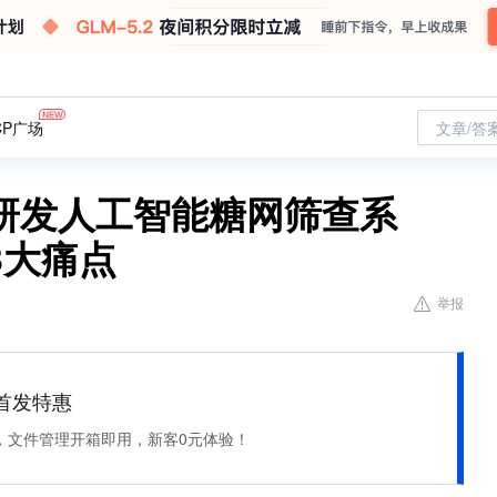
CP广场
文章/答
研发人工智能糖网筛查系
3大痛点
举报
et 首发特惠
，文件管理开箱即用，新客0元体验！