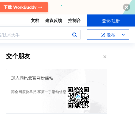
文档
建议反馈
控制台
登录/注册
案/技术大牛
发布
交个朋友
加入腾讯云官网粉丝站
蹲全网底价单品 享第一手活动信息