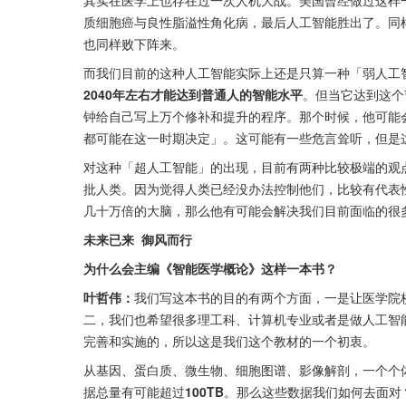
质细胞癌与良性脂溢性角化病，最后人工智能胜出了。同
也同样败下阵来。
而我们目前的这种人工智能实际上还是只算一种「弱人工
2040年左右才能达到普通人的智能水平
。但当它达到这个
钟给自己写上万个修补和提升的程序。那个时候，他可能
都可能在这一时期决定」。这可能有一些危言耸听，但是
对这种「超人工智能」的出现，目前有两种比较极端的观
批人类。因为觉得人类已经没办法控制他们，比较有代表
几十万倍的大脑，那么他有可能会解决我们目前面临的很
未来已来  御风而行
为什么会主编《智能医学概论》这样一本书？
叶哲伟：
我们写这本书的目的有两个方面，一是让医学院
二，我们也希望很多理工科、计算机专业或者是做人工智
完善和实施的，所以这是我们这个教材的一个初衷。
从基因、蛋白质、微生物、细胞图谱、影像解剖，一个个
据总量有可能超过
100TB
。那么这些数据我们如何去面对