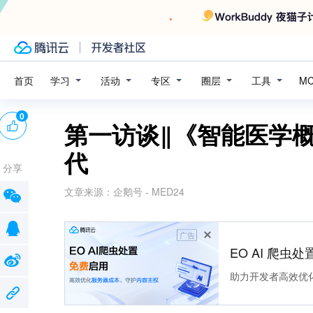
学习
活动
专区
圈层
工具
首页
M
0
第一访谈‖《智能医学
代
分享
文章来源：
企鹅号 - MED24
广告
EO AI 爬虫
助力开发者高效优