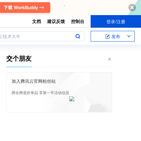
文档
建议反馈
控制台
登录/注册
案/技术大牛
发布
交个朋友
加入腾讯云官网粉丝站
蹲全网底价单品 享第一手活动信息