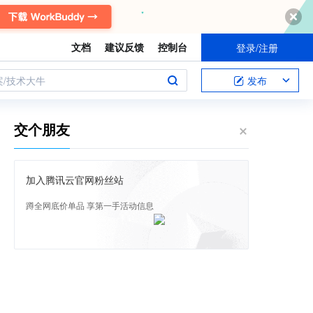
文档
建议反馈
控制台
登录/注册
案/技术大牛
发布
交个朋友
加入腾讯云官网粉丝站
蹲全网底价单品 享第一手活动信息