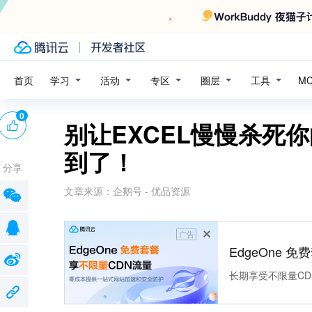
学习
活动
专区
圈层
工具
首页
M
0
别让EXCEL慢慢杀死
到了！
分享
文章来源：
企鹅号 - 优品资源
广告
EdgeOne 
长期享受不限量CD