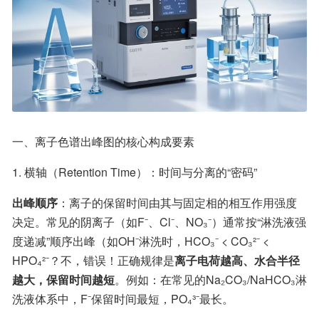
一、离子色谱出峰图的核心构成要素
1. 横轴（Retention Time）：时间与分离的“密码”
出峰顺序
：离子的保留时间由其与固定相的相互作用强度
决定。常见的阴离子（如F⁻、Cl⁻、NO₃⁻）通常按“淋洗液强
度递减”顺序出峰（如OH⁻淋洗时，HCO₃⁻ < CO₃²⁻ < 
HPO₄²⁻？不，错误！正确规律是
离子电荷越高、水合半径
越大，保留时间越短
。例如：在常见的Na₂CO₃/NaHCO₃淋
洗液体系中，F⁻保留时间最短，PO₄³⁻最长。