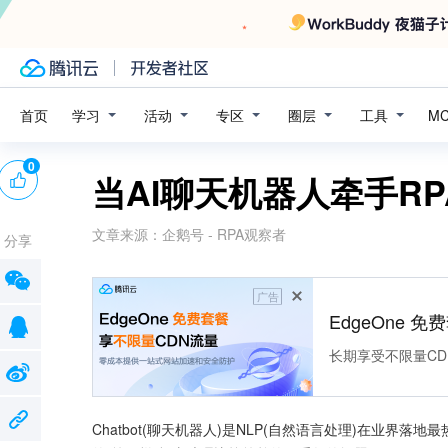
学习
活动
专区
圈层
工具
首页
M
0
当AI聊天机器人牵手R
文章来源：
企鹅号 - RPA观察者
分享
广告
EdgeOne 
长期享受不限量CD
Chatbot(聊天机器人)是NLP(自然语言处理)在业