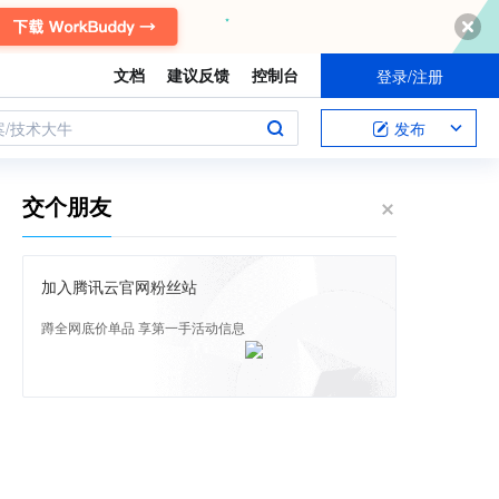
文档
建议反馈
控制台
登录/注册
案/技术大牛
发布
交个朋友
加入腾讯云官网粉丝站
蹲全网底价单品 享第一手活动信息