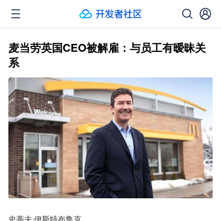
麦当劳英国CEO被解雇：与员工有暧昧关
系
史蒂夫·伊斯特布鲁克