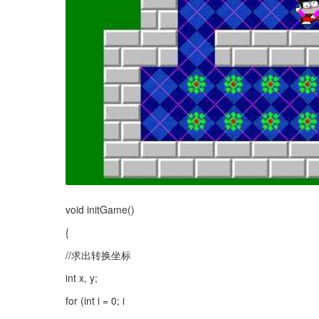
void initGame()
{
//求出转换坐标
int x, y;
for (int i = 0; i 