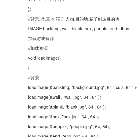
};
//背景,墙,空地,箱子,人物,目的地,箱子到达目的地
IMAGE backImg, wall, blank, box, people, end, dbox;
加载游戏资源：
//加载资源
void loadImage()
{
//背景
loadimage(&backImg, "background.jpg", 64 * cols, 64 * r
loadimage(&wall , "wall.jpg", 64 , 64 );
loadimage(&blank, "blank.jpg", 64 , 64 );
loadimage(&box, "box.jpg", 64 , 64 );
loadimage(&people , "people.jpg", 64, 64);
loadimage(&end, "end.jpg", 64 , 64 );