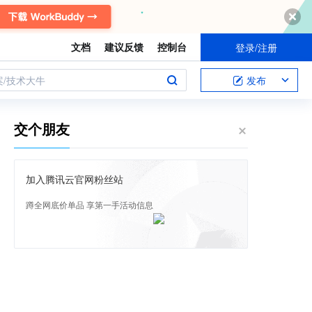
文档
建议反馈
控制台
登录/注册
案/技术大牛
发布
交个朋友
加入腾讯云官网粉丝站
蹲全网底价单品 享第一手活动信息