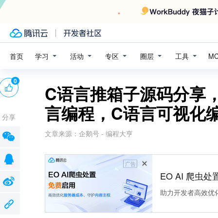
学习
活动
专区
圈层
工具
首页
M
0
C语言推箱子源码分享
言编程，C语言可视化
分享
文章来源：
企鹅号 - 编程大亨
广告
EO AI 爬虫
助力开发者高效优