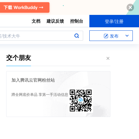
文档
建议反馈
控制台
登录/注册
案/技术大牛
发布
交个朋友
加入腾讯云官网粉丝站
蹲全网底价单品 享第一手活动信息