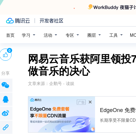
学习
活动
专区
圈层
工具
首页
M
0
网易云音乐获阿里领投
做音乐的决心
分享
文章来源：
企鹅号 - 读娱
广告
EdgeOne 
长期享受不限量CD