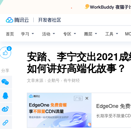
学习
活动
专区
圈层
工具
首页
M
0
安踏、李宁交出2021
如何讲好高端化故事？
分享
文章来源：
企鹅号 - 有牛财经
广告
EdgeOne 
长期享受不限量CD