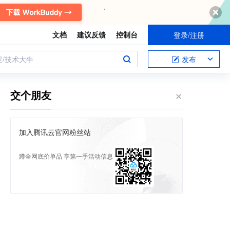
文档
建议反馈
控制台
登录/注册
案/技术大牛
发布
交个朋友
加入腾讯云官网粉丝站
蹲全网底价单品 享第一手活动信息