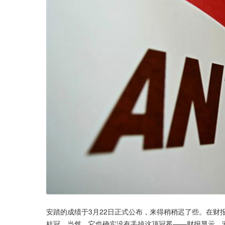
安踏的成绩于3月22日正式公布，来得稍稍迟了些。在财
桂冠，当然，它也确实没有丢掉这顶冠冕——财报显示，安踏全