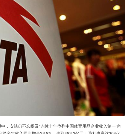
报中，安踏仍不忘提及“连续十年位列中国体育用品企业收入第一”的
年收入同比增长38.9%，达到493.3亿元；毛利也高达304亿